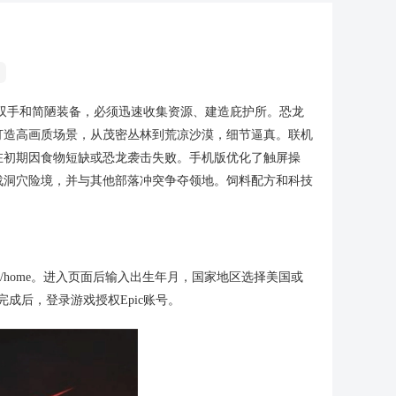
凭双手和简陋装备，必须迅速收集资源、建造庇护所。恐龙
打造高画质场景，从茂密丛林到荒凉沙漠，细节逼真。联机
在初期因食物短缺或恐龙袭击失败。手机版优化了触屏操
战洞穴险境，并与其他部落冲突争夺领地。饲料配方和科技
ite/zh-CN/home。进入页面后输入出生年月，国家地区选择美国或
成后，登录游戏授权Epic账号。