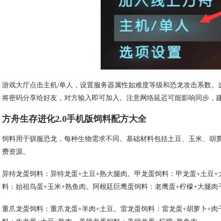
游戏大厅点击主机/单人，设置服务器属性如难度等级和恐龙攻击系数。
将密码分享给好友，对方输入即可加入。注意网络延迟可能影响同步，建议
方舟生存进化2.0手机版饲料配方大全
饲料用于驯服恐龙，每种生物需求不同。基础材料包括土豆、玉米、胡
费资源。
异特龙蛋饲料：异特龙蛋+土豆+熟大腿肉。甲龙蛋饲料：甲龙蛋+土豆
料：始祖鸟蛋+玉米+熟鱼肉。阿根廷巨鹰蛋饲料：老鹰蛋+柠檬+大腿肉
重爪龙蛋饲料：重爪龙蛋+羊肉+土豆。雷龙蛋饲料：雷龙蛋+胡萝卜+肉