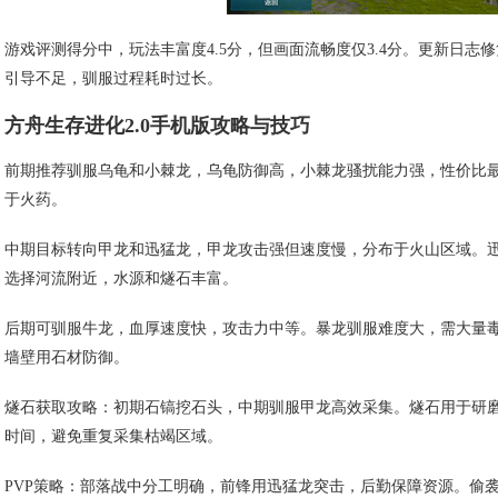
游戏评测得分中，玩法丰富度4.5分，但画面流畅度仅3.4分。更新日志修
引导不足，驯服过程耗时过长。
方舟生存进化2.0手机版攻略与技巧
前期推荐驯服乌龟和小棘龙，乌龟防御高，小棘龙骚扰能力强，性价比
于火药。
中期目标转向甲龙和迅猛龙，甲龙攻击强但速度慢，分布于火山区域。
选择河流附近，水源和燧石丰富。
后期可驯服牛龙，血厚速度快，攻击力中等。暴龙驯服难度大，需大量
墙壁用石材防御。
燧石获取攻略：初期石镐挖石头，中期驯服甲龙高效采集。燧石用于研
时间，避免重复采集枯竭区域。
PVP策略：部落战中分工明确，前锋用迅猛龙突击，后勤保障资源。偷