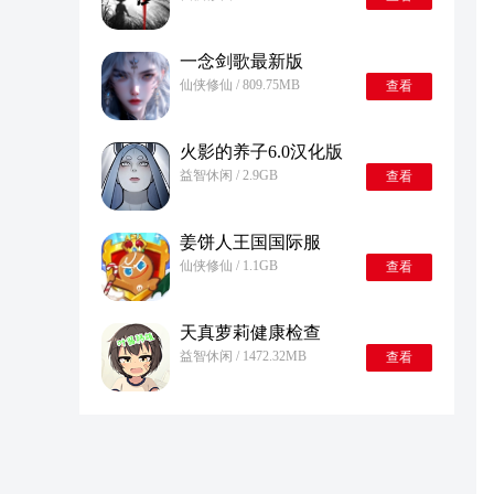
一念剑歌最新版
仙侠修仙 / 809.75MB
查看
火影的养子6.0汉化版
益智休闲 / 2.9GB
查看
姜饼人王国国际服
仙侠修仙 / 1.1GB
查看
天真萝莉健康检查
益智休闲 / 1472.32MB
查看