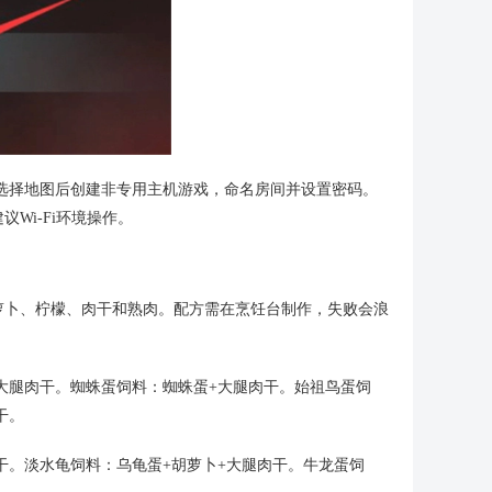
选择地图后创建非专用主机游戏，命名房间并设置密码。
Wi-Fi环境操作。
萝卜、柠檬、肉干和熟肉。配方需在烹饪台制作，失败会浪
+大腿肉干。蜘蛛蛋饲料：蜘蛛蛋+大腿肉干。始祖鸟蛋饲
干。
干。淡水龟饲料：乌龟蛋+胡萝卜+大腿肉干。牛龙蛋饲