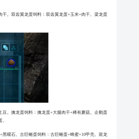
肉干。双齿翼龙蛋饲料：双齿翼龙蛋+玉米+肉干。梁龙蛋
。
土豆。擒龙蛋饲料：擒龙蛋+大腿肉干+稀有蘑菇。企鹅蛋
蛋。
+黑曜石。古巨蜥蛋饲料：古巨蜥蛋+蜂蜜+10甲壳。斑龙