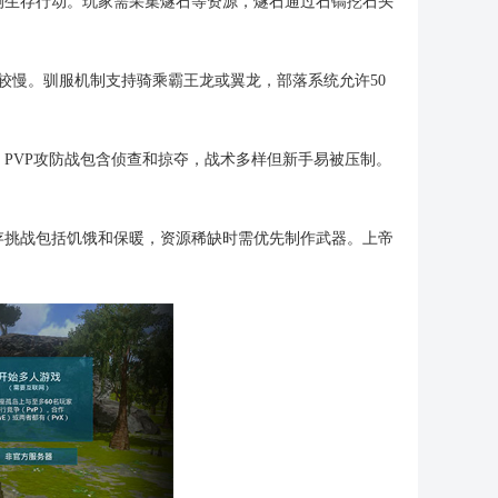
响生存行动。玩家需采集燧石等资源，燧石通过石镐挖石头
较慢。驯服机制支持骑乘霸王龙或翼龙，部落系统允许50
PVP攻防战包含侦查和掠夺，战术多样但新手易被压制。
存挑战包括饥饿和保暖，资源稀缺时需优先制作武器。上帝