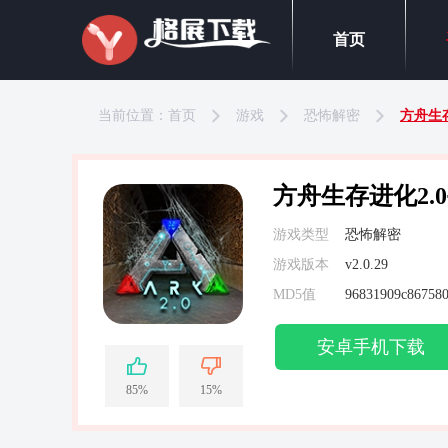
首页
当前位置：
首页
游戏
恐怖解密
方舟生存
方舟生存进化2.
游戏类型
恐怖解密
游戏版本
v2.0.29
MD5值
96831909c867580
安卓手机下载
85%
15%