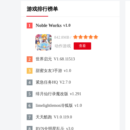
游戏排行榜单
Noble Works
1
v1.0
842.8MB /
动作游戏
查看
2
世界启元
V1.68.11513
3
甜蜜女友3手游
v1.0
4
紧急任务HQ
V2.7.0
5
绯月仙行录魔改版
v1.291
6
limelightlemon冷狐版
v1.0
7
天天酷跑
V1.0.119.0
8
BVN全明星乱斗
v3.0