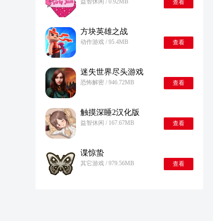
益智休闲 / 0.92MB
查看
方块英雄之战
动作游戏 / 95.4MB
查看
迷失世界尽头游戏
恐怖解密 / 946.72MB
查看
触摸深睡2汉化版
益智休闲 / 167.67MB
查看
谍惊蛰
其它游戏 / 979.56MB
查看