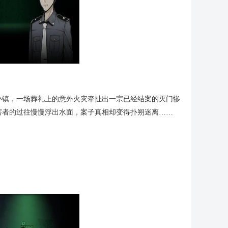
小镇，一场葬礼上的意外火灾牵扯出一宗已经结案的灭门惨
害者的过往慢慢浮出水面，案子真相却变得扑朔迷离……