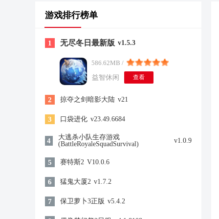
游戏排行榜单
无尽冬日最新版
1
v1.5.3
586.62MB /
益智休闲
查看
2
掠夺之剑暗影大陆
v21
3
口袋进化
v23.49.6684
大逃杀小队生存游戏
4
v1.0.9
(BattleRoyaleSquadSurvival)
5
赛特斯2
V10.0.6
6
猛鬼大厦2
v1.7.2
7
保卫萝卜3正版
v5.4.2