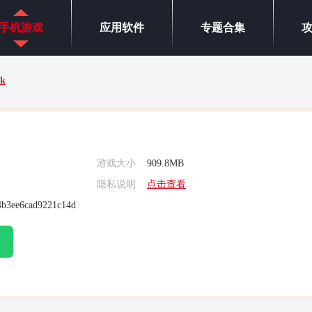
手机游戏
应用软件
专题合集
rk
游戏大小
909.8MB
隐私说明
点击查看
4b3ee6cad9221c14d