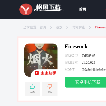
首页
当前位置：
首页
游戏
恐怖解密
Firewo
Firework
游戏类型
恐怖解密
游戏版本
v1.20.023
MD5值
f99a8c4464e8e6e
安卓手机下载
94%
6%