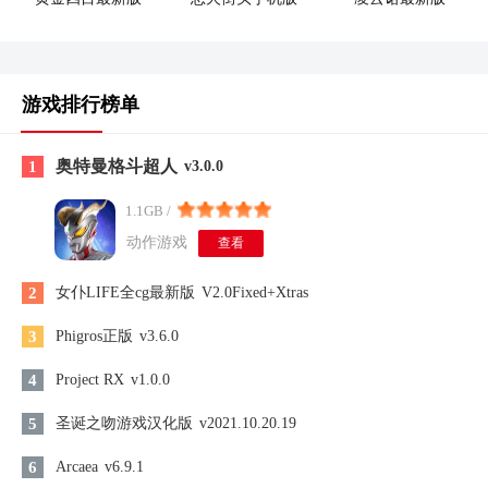
游戏排行榜单
奥特曼格斗超人
1
v3.0.0
1.1GB /
动作游戏
查看
2
女仆LIFE全cg最新版
V2.0Fixed+Xtras
3
Phigros正版
v3.6.0
4
Project RX
v1.0.0
5
圣诞之吻游戏汉化版
v2021.10.20.19
6
Arcaea
v6.9.1