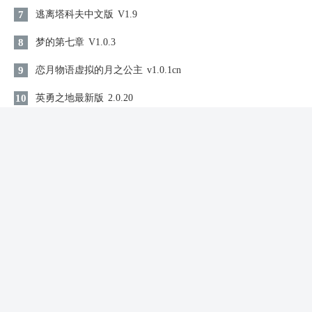
7
逃离塔科夫中文版
V1.9
8
梦的第七章
V1.0.3
9
恋月物语虚拟的月之公主
v1.0.1cn
10
英勇之地最新版
2.0.20
同类游戏
初音未来缤纷舞台日服最新版
益智休闲 / 178.90MB
查看
2026-08-08 20:38:03更新
都来解解压
益智休闲 / 87.99MB
查看
2026-08-08 20:37:42更新