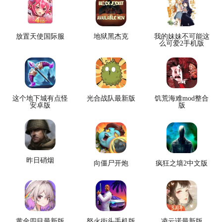
放置天使国际服
地狱黑杰克
我的妹妹不可能这
么可爱2手机版
这个地下城有点怪
光合战队最新版
饥荒海难mod整合
安卓版
版
昨日硝烟
向僵尸开炮
疯狂之墙2中文版
黄金四目最新版
怒火街头手机版
凌云诺最新版