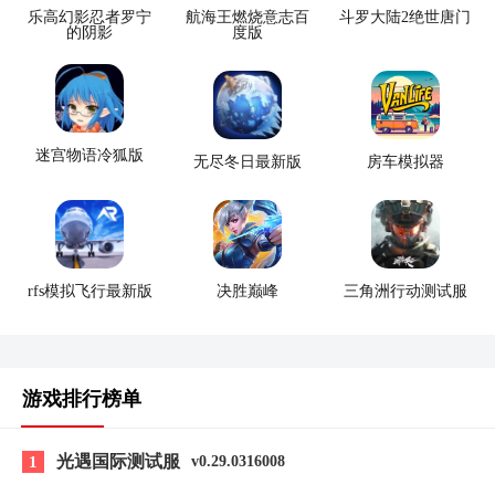
乐高幻影忍者罗宁
航海王燃烧意志百
斗罗大陆2绝世唐门
的阴影
度版
迷宫物语冷狐版
无尽冬日最新版
房车模拟器
rfs模拟飞行最新版
决胜巅峰
三角洲行动测试服
游戏排行榜单
光遇国际测试服
1
v0.29.0316008