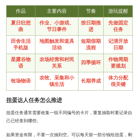
作品
主要内容
节奏
游玩提醒
夏日狂想
作业、小游戏、
按日期推
先做固定
曲
节日事件
进
任务
田舍生活
地图触发和道具
短期假期
记清开放
手机版
活动
流程
日期
星露谷物
农场经营和村民
作物周期
四季循环
语
关系
要规划
农牧、采集和小
体力分配
牧场物语
长期养成
镇生活
很关键
扭蛋达人任务怎么推进
扭蛋任务通常需要收集一组不同编号的卡片，重复抽取时要记录自
己已经拿到哪些。
如果资金有限，不要一次抽到空。可以每天留一部分钱给扭蛋，剩