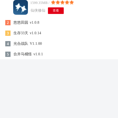
1599.35MB /
仙侠修仙
查看
2
悠悠田园
v1.0.8
3
生存33天
v1.0.14
4
光合战队
V1.1.00
5
合并马桶怪
v1.0.1
6
植物大战僵尸外国山海经
v0.1
7
100道神秘的门4
v1.0.4
8
逃离精神病院游戏
v1.0.0
9
懒懒猫咪村庄
v3.10.45
10
空洞骑士情怀版
v2.06