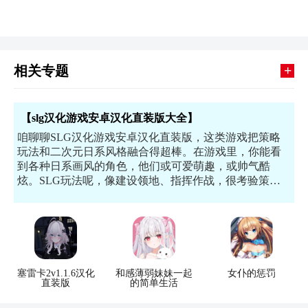
+
相关专题
【slg汉化游戏安卓汉化直装版大全】
咱聊聊SLG汉化游戏安卓汉化直装版，这类游戏把策略
玩法和二次元日系风格融合得超棒。在游戏里，你能看
到各种日系画风的角色，他们或可爱萌趣，或帅气酷
炫。SLG玩法呢，像建设领地、指挥作战，很考验策略
规划。而且安卓汉化直装，省去繁琐步骤，下好就能
玩。这里面游戏剧情丰富，有的带你走进神秘的幻想世
界，有的让你参与激烈的阵营对抗。这个专题，就是把
这类游戏全汇总，给喜欢二次元日系SLG的玩家一份超
全的游戏大全。
塞雷卡2v1.1.6汉化
和感薄弱妹妹一起
女仆的惩罚
直装版
的简单生活