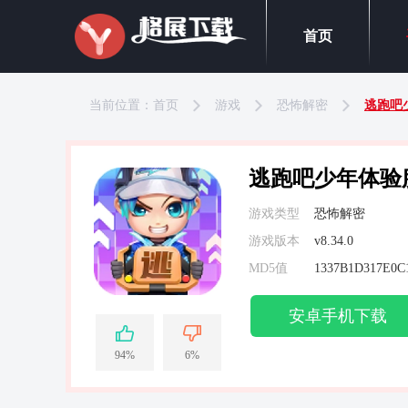
首页
当前位置：
首页
游戏
恐怖解密
逃跑吧
逃跑吧少年体验
游戏类型
恐怖解密
游戏版本
v8.34.0
MD5值
安卓手机下载
94%
6%