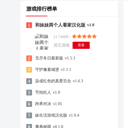
游戏排行榜单
和妹妹两个人看家汉化版
1
v1.0
21.74MB /
其它游戏
查看
2
无尽冬日最新版
v1.5.3
3
守护像素城堡
v1.1.1
4
染成红色的真爱百合
v1.6.3
5
节拍狂人
v1.0
6
跨界对决
v1.05
7
妹生活游戏汉化版
v1.0.4
8
魔典秘闻
v0.1.8