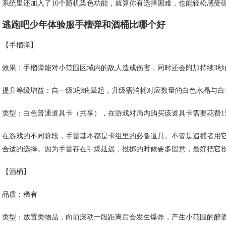
系统里还加入了10个随机染色功能，就算你有选择困难，也能轻松感受
逃跑吧少年体验服手榴弹和酒桶比哪个好
【手榴弹】
效果：手榴弹能对小范围区域内的敌人造成伤害，同时还会附加持续3秒
提升等级增益：自一级3秒眩晕起，升级需消耗对应数量的白色水晶与白金
类型：白色普通道具卡（共享），在游戏对局内购买该道具卡需要花费15
在游戏的不同阶段，手雷基本都是卡组里的必备道具。不管是追捕者用
合适的选择。因为手雷存在引爆延迟，投掷的时候要多留意，最好把它
【酒桶】
品质：稀有
类型：放置类物品，向前滚动一段距离后会发生爆炸，产生小范围的醉