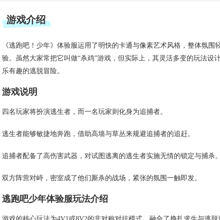
游戏介绍
《逃跑吧！少年》体验服运用了明快的卡通与像素艺术风格，整体氛围轻松
验。虽然大家常把它叫做“杀鸡”游戏，但实际上，其灵活多变的玩法设
乐有趣的逃脱冒险。
游戏说明
四名玩家将扮演逃生者，而一名玩家则化身为追捕者。
逃生者能够敏捷地奔跑，借助高墙与草丛来规避追捕者的追赶。
追捕者配备了高伤害武器，对试图逃离的逃生者实施无情的锁定与捕杀
双方阵营对峙，密室成了他们厮杀的战场，紧张的氛围一触即发。
逃跑吧少年体验服玩法介绍
游戏的核心玩法为4V1或8V2的非对称对抗模式，融合了挣扎求生与逃