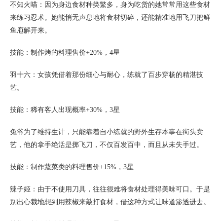
不知火喵：因为身边食材种类繁多，身为吃货的她常常用这些食材
来练习忍术。她能悄无声息地将食材切碎，还能精准地用飞刀把鲜
鱼庖解开来。
技能：制作烤的料理售价+20%，4星
羽十六：女孩凭借着那份细心与耐心，练就了百步穿杨的精湛技
艺。
技能：稀有客人出现概率+30%，3星
兔爷为了维持生计，只能靠着自小练就的野外生存本事在街头卖
艺，他的拿手绝活是掷飞刀，不仅百发百中，而且从未失手过。
技能：制作蔬菜类的料理售价+15%，3星
辣子姬：由于不使用刀具，往往很难将食材处理得美味可口。于是
别出心裁地想到用辣椒来敲打食材，借这种方式让味道渗透进去。