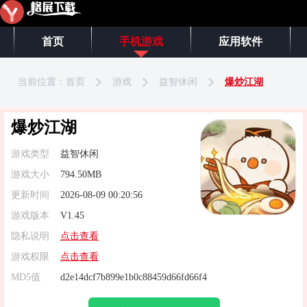
首页
手机游戏
应用软件
当前位置：
首页
游戏
益智休闲
爆炒江湖
爆炒江湖
游戏类型
益智休闲
游戏大小
794.50MB
更新时间
2026-08-09 00:20:56
游戏版本
V1.45
隐私说明
点击查看
游戏权限
点击查看
MD5值
d2e14dcf7b899e1b0c88459d66fd66f4