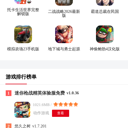
托卡生活世界完整
二战战略2026最新
霸道总裁在民国
解锁版
版
模拟农场23手机版
地下城与勇士起源
神偷鲍勃4汉化版
游戏排行榜单
迷你枪战精英体验服免费
1
v1.0.36
1021.6MB /
动作游戏
查看
2
悠久之树
v1.7.201