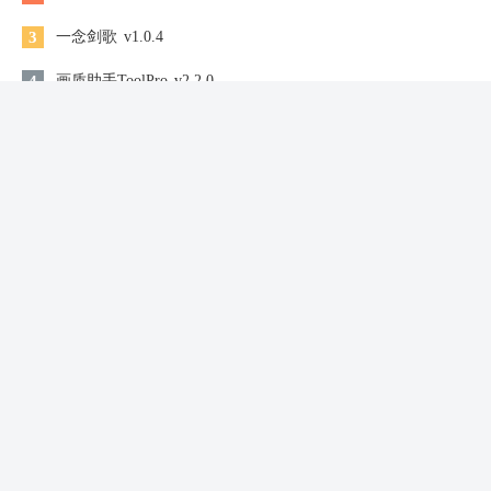
3
一念剑歌
v1.0.4
4
画质助手ToolPro
v2.2.0
5
奥特曼系列ol手机版
V1.5.1
6
现代战争3
V1.1.2
7
龙犬之母游戏
v1.90.1 安卓版
8
Flex City
v1.5
9
奇妙列车
V1.0
10
小巷子里的秘密事情游戏
v1.13.3d_an64
同类游戏