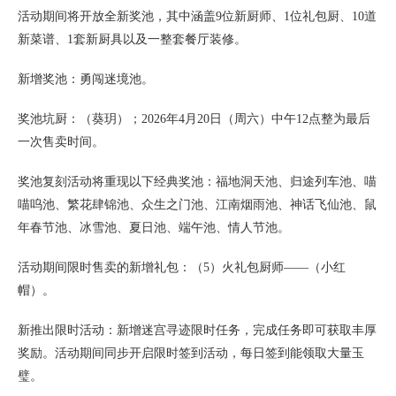
活动期间将开放全新奖池，其中涵盖9位新厨师、1位礼包厨、10道
新菜谱、1套新厨具以及一整套餐厅装修。
新增奖池：勇闯迷境池。
奖池坑厨：（葵玥）；2026年4月20日（周六）中午12点整为最后
一次售卖时间。
奖池复刻活动将重现以下经典奖池：福地洞天池、归途列车池、喵
喵呜池、繁花肆锦池、众生之门池、江南烟雨池、神话飞仙池、鼠
年春节池、冰雪池、夏日池、端午池、情人节池。
活动期间限时售卖的新增礼包：（5）火礼包厨师——（小红
帽）。
新推出限时活动：新增迷宫寻迹限时任务，完成任务即可获取丰厚
奖励。活动期间同步开启限时签到活动，每日签到能领取大量玉
璧。