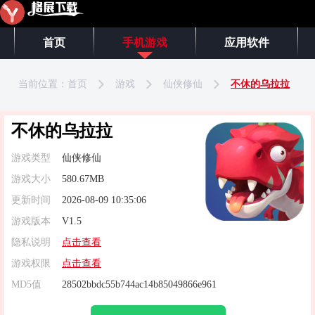
首页
手机游戏
应用软件
当前位置：
首页
游戏
仙侠修仙
不休的乌拉拉
不休的乌拉拉
游戏类型
仙侠修仙
游戏大小
580.67MB
更新时间
2026-08-09 10:35:06
游戏版本
V1.5
隐私说明
点击查看
游戏权限
点击查看
MD5值
28502bbdc55b744ac14b85049866e961