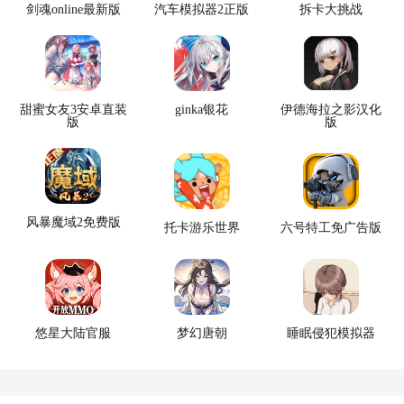
剑魂online最新版
汽车模拟器2正版
拆卡大挑战
甜蜜女友3安卓直装
ginka银花
伊德海拉之影汉化
版
版
风暴魔域2免费版
托卡游乐世界
六号特工免广告版
悠星大陆官服
梦幻唐朝
睡眠侵犯模拟器