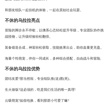
和朋友组队一起挂机的体验，一起在原始社会玩耍。
不休的乌拉拉亮点
冒险的脚步永不停歇，以佛系心态轻松提升等级，专业团队协作挑
战怪物，让升级经验轻松翻倍。
装备锻造合成，神装轻松获取，技能效果出众，助你血量更充盈。
海量个性萌宠，伴你一同成长，多种组合搭配，自由战斗和冒险;
不休的乌拉拉优势
团结友爱?那当然啦，专业组队推(送)图(死)。
生火做饭?这必须的，吃是我们生活的唯一真理!
云吸萌宠?如假包换，看到那群小可爱了嘛?