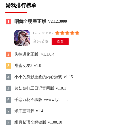
游戏排行榜单
唱舞全明星正版
1
V2.12.3000
1287.36MB /
音乐节奏
查看
2
失控进化正版
v1.1.0.4
3
甜蜜女友3
v1.0
4
小小的身影重叠的内心游戏
v1.15
5
蘑菇岛打工日记官网版
v1.0.1
6
千恋万花冷狐版
vwww.lybh.me
7
米库宝可梦
v1.4
8
绯月絮语全解锁版
v1.00.10