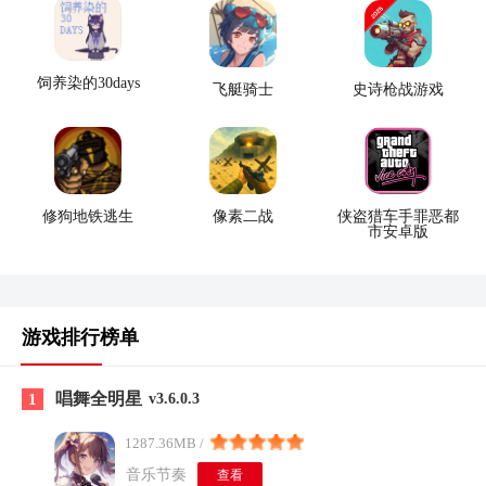
饲养染的30days
飞艇骑士
史诗枪战游戏
修狗地铁逃生
像素二战
侠盗猎车手罪恶都
市安卓版
游戏排行榜单
唱舞全明星
1
v3.6.0.3
1287.36MB /
音乐节奏
查看