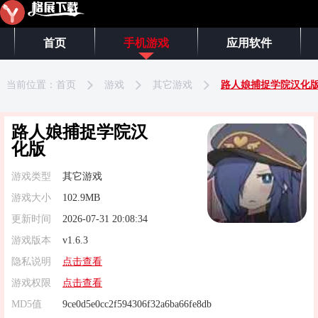
首页
手机游戏
应用软件
当前位置：
首页
游戏
其它游戏
路人娘捕捉学院汉化
路人娘捕捉学院汉
化版
游戏类型
其它游戏
游戏大小
102.9MB
更新时间
2026-07-31 20:08:34
游戏版本
v1.6.3
隐私说明
点击查看
游戏权限
点击查看
MD5值
9ce0d5e0cc2f594306f32a6ba66fe8db