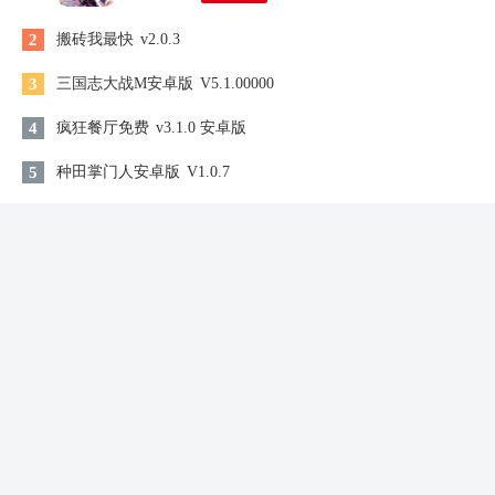
2
搬砖我最快
v2.0.3
3
三国志大战M安卓版
V5.1.00000
4
疯狂餐厅免费
v3.1.0 安卓版
5
种田掌门人安卓版
V1.0.7
6
闲置要塞
V3.5.1
7
模拟地铁最新版
V1.0.29
8
幸福小卖部
V1.0.4
9
我的休闲时光蜗居物语最新版
v1.60.00
10
太空工厂大亨
V1.53.5
同类游戏