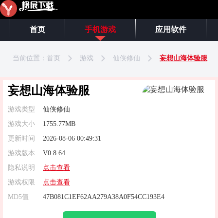
首页
手机游戏
应用软件
当前位置：
首页
游戏
仙侠修仙
妄想山海体验服
妄想山海体验服
游戏类型
仙侠修仙
游戏大小
1755.77MB
更新时间
2026-08-06 00:49:31
游戏版本
V0.8.64
隐私说明
点击查看
游戏权限
点击查看
MD5值
47B081C1EF62AA279A38A0F54CC193E4