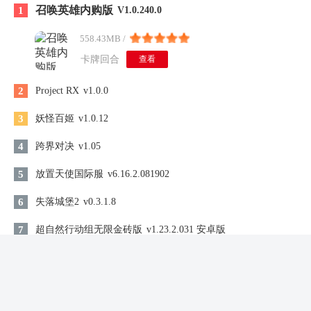
召唤英雄内购版
1
V1.0.240.0
558.43MB /
卡牌回合
查看
2
Project RX
v1.0.0
3
妖怪百姬
v1.0.12
4
跨界对决
v1.05
5
放置天使国际服
v6.16.2.081902
6
失落城堡2
v0.3.1.8
7
超自然行动组无限金砖版
v1.23.2.031 安卓版
8
米加小镇世界美食公园
v1.93
9
我梦见了她游戏安装
v1.0.0