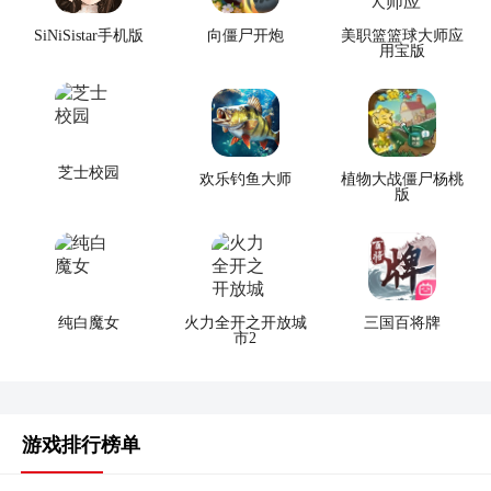
SiNiSistar手机版
向僵尸开炮
美职篮篮球大师应
用宝版
芝士校园
欢乐钓鱼大师
植物大战僵尸杨桃
版
纯白魔女
火力全开之开放城
三国百将牌
市2
游戏排行榜单