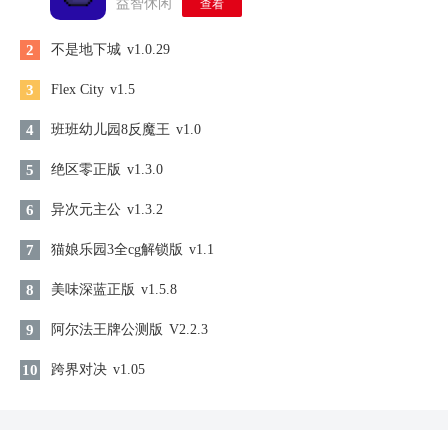
益智休闲
查看
2
不是地下城
v1.0.29
3
Flex City
v1.5
4
班班幼儿园8反魔王
v1.0
5
绝区零正版
v1.3.0
6
异次元主公
v1.3.2
7
猫娘乐园3全cg解锁版
v1.1
8
美味深蓝正版
v1.5.8
9
阿尔法王牌公测版
V2.2.3
10
跨界对决
v1.05