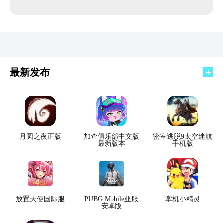
最新发布
月圆之夜正版
加查俱乐部中文版
密室逃脱9太空迷航
最新版本
手机版
放置天使国际服
PUBG Mobile亚服
掌机小精灵
安卓版