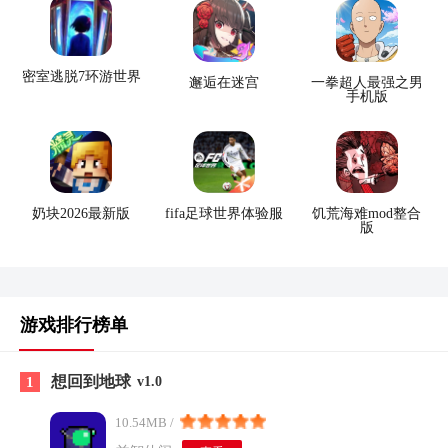
密室逃脱7环游世界
邂逅在迷宫
一拳超人最强之男
手机版
奶块2026最新版
fifa足球世界体验服
饥荒海难mod整合
版
游戏排行榜单
想回到地球
1
v1.0
10.54MB /