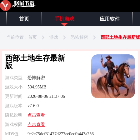
首页
手机游戏
应用软件
当前位置：
首页
游戏
恐怖解密
西部土地生存最新版
西部土地生存最新
版
游戏类型
恐怖解密
游戏大小
504.95MB
更新时间
2026-08-06 21:37:06
游戏版本
v7.6.0
隐私说明
点击查看
游戏权限
点击查看
MD5值
9c2e75dcf31477d277ee0ecfb443a256