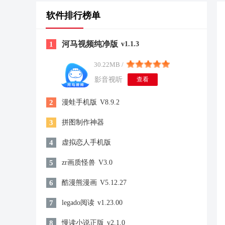
软件排行榜单
河马视频纯净版
1
v1.1.3
30.22MB /
影音视听
查看
2
漫蛙手机版
V8.9.2
3
拼图制作神器
4
虚拟恋人手机版
5
zr画质怪兽
V3.0
6
酷漫熊漫画
V5.12.27
7
legado阅读
v1.23.00
8
慢读小说正版
v2.1.0