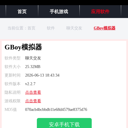
首页
手机游戏
应用软件
当前位置：
首页
软件
聊天交友
GBoy模拟器
GBoy模拟器
软件类型
聊天交友
软件大小
25.32MB
更新时间
2026-06-13 18:43:34
软件版本
v2.2.7
隐私说明
点击查看
游戏权限
点击查看
MD5值
070acb4bcbbdb11e68d4579ae8375d76
安卓手机下载