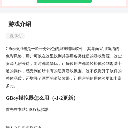
游戏介绍
虚拟机
GBoy模拟器是一款十分出色的游戏辅助软件，其界面采用简洁的
色彩风格，用户可以在这里找到并选用各类优质的游戏资源。这些
资源无需等待，随时都能畅玩，让每位用户都能轻松体验到趣味十
足的操作，感受到前所未有的逼真游戏氛围。这不仅提升了软件的
整体品质，还增强了画面的渲染效果，让用户的使用体验更加丰富
多元。
GBoy模拟器怎么用（-1-2更新）
首先在本站GBOY模拟器
进入之后先允许权限