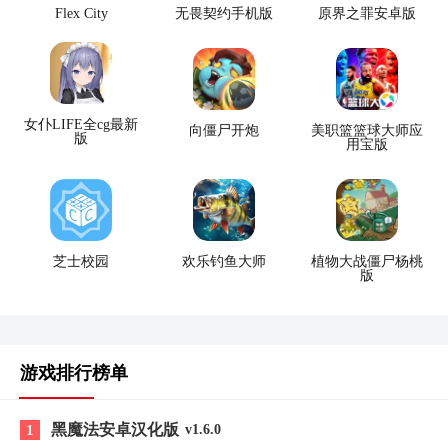
Flex City
无畏契约手机版
原界之罪安卓版
女仆LIFE全cg最新
向僵尸开炮
美职篮篮球大师应
版
用宝版
芝士校园
欢乐钓鱼大师
植物大战僵尸杨桃
版
游戏排行榜单
黑魔法安卓汉化版
1
v1.6.0