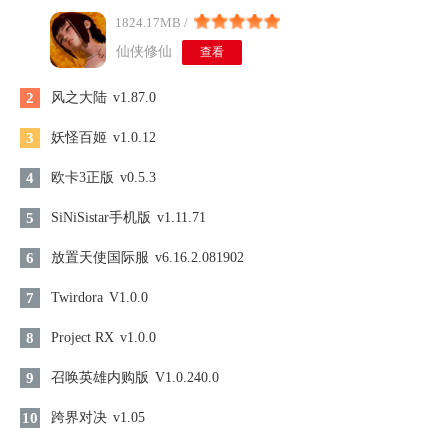
1824.17MB /
仙侠修仙
查看
2
风之大陆
v1.87.0
3
妖怪百姬
v1.0.12
4
欧卡3正版
v0.5.3
5
SiNiSistar手机版
v1.11.71
6
放置天使国际服
v6.16.2.081902
7
Twirdora
V1.0.0
8
Project RX
v1.0.0
9
召唤英雄内购版
V1.0.240.0
10
跨界对决
v1.05