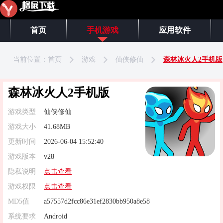
首页
手机游戏
应用软件
当前位置：
首页
游戏
仙侠修仙
森林冰火人2手机版
森林冰火人2手机版
游戏类型
仙侠修仙
游戏大小
41.68MB
更新时间
2026-06-04 15:52:40
游戏版本
v28
隐私说明
点击查看
游戏权限
点击查看
MD5值
a57557d2fcc86e31ef2830bb950a8e58
系统要求
Android