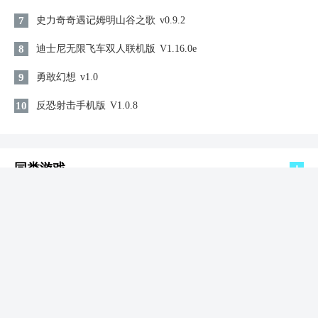
7
史力奇奇遇记姆明山谷之歌
v0.9.2
8
迪士尼无限飞车双人联机版
V1.16.0e
9
勇敢幻想
v1.0
10
反恐射击手机版
V1.0.8
同类游戏
隐藏大找碴
益智休闲 / 71.43MB
查看
2026-08-07 14:45:31更新
方块消除连连看(消除益智游戏) 手机版
益智休闲 / 83.91MB
查看
2026-08-07 14:39:15更新