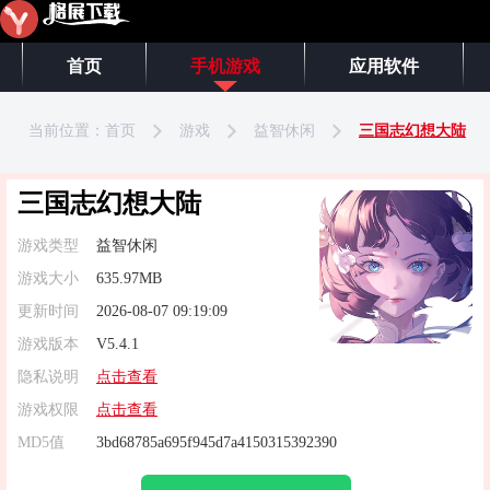
首页
手机游戏
应用软件
当前位置：
首页
游戏
益智休闲
三国志幻想大陆
三国志幻想大陆
游戏类型
益智休闲
游戏大小
635.97MB
更新时间
2026-08-07 09:19:09
游戏版本
V5.4.1
隐私说明
点击查看
游戏权限
点击查看
MD5值
3bd68785a695f945d7a4150315392390