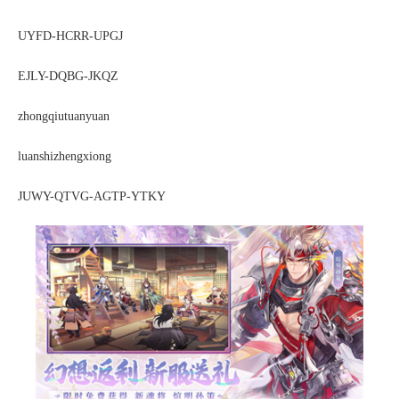
UYFD-HCRR-UPGJ
EJLY-DQBG-JKQZ
zhongqiutuanyuan
luanshizhengxiong
JUWY-QTVG-AGTP-YTKY