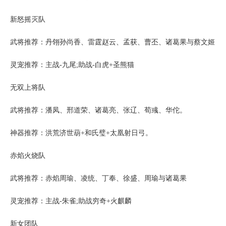
新怒摇灭队
武将推荐：丹翎孙尚香、雷霆赵云、孟获、曹丕、诸葛果与蔡文姬
灵宠推荐：主战-九尾;助战-白虎+圣熊猫
无双上将队
武将推荐：潘凤、邢道荣、诸葛亮、张辽、荀彧、华佗。
神器推荐：洪荒济世葫+和氏璧+太凰射日弓。
赤焰火烧队
武将推荐：赤焰周瑜、凌统、丁奉、徐盛、周瑜与诸葛果
灵宠推荐：主战-朱雀;助战穷奇+火麒麟
新女团队