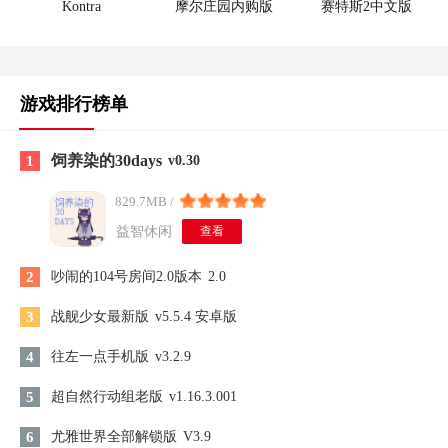
Kontra
摩尔庄园内购版
赛特斯2中文版
游戏排行榜单
饲养染的30days
1
v0.30
829.7MB /
益智休闲
查看
2
吵闹的104号房间2.0版本
2.0
3
战舰少女最新版
v5.5.4 安卓版
4
往左一点手机版
v3.2.9
5
超自然行动组老版
v1.16.3.001
6
尤雅世界全部解锁版
V3.9