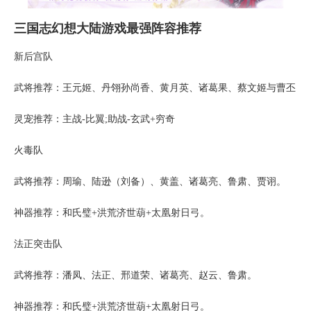
三国志幻想大陆游戏最强阵容推荐
新后宫队
武将推荐：王元姬、丹翎孙尚香、黄月英、诸葛果、蔡文姬与曹丕
灵宠推荐：主战-比翼;助战-玄武+穷奇
火毒队
武将推荐：周瑜、陆逊（刘备）、黄盖、诸葛亮、鲁肃、贾诩。
神器推荐：和氏璧+洪荒济世葫+太凰射日弓。
法正突击队
武将推荐：潘凤、法正、邢道荣、诸葛亮、赵云、鲁肃。
神器推荐：和氏璧+洪荒济世葫+太凰射日弓。