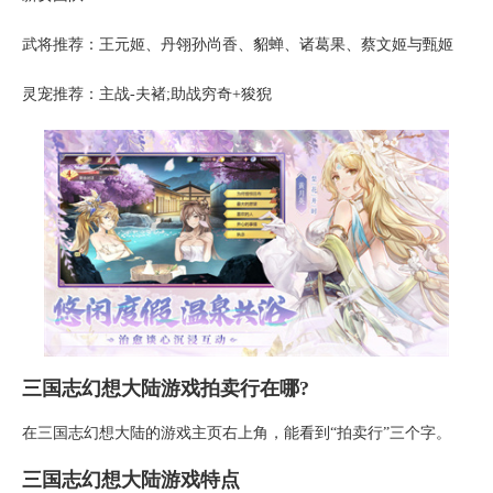
武将推荐：王元姬、丹翎孙尚香、貂蝉、诸葛果、蔡文姬与甄姬
灵宠推荐：主战-夫褚;助战穷奇+狻猊
三国志幻想大陆游戏拍卖行在哪?
在三国志幻想大陆的游戏主页右上角，能看到“拍卖行”三个字。
三国志幻想大陆游戏特点