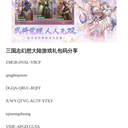
三国志幻想大陆游戏礼包码分享
ZMGB-DVAL-VBCP
qinghequwen
DGQA-QRUC-RQFF
JUWY-QTVG-AGTP-YTKY
iqiusongshuang
VHJE-APGD-CGYA