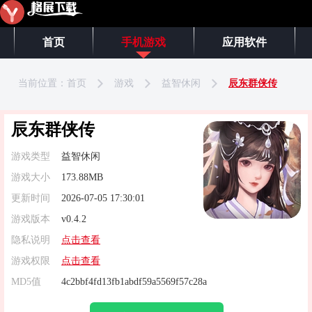
首页
手机游戏
应用软件
当前位置：
首页
游戏
益智休闲
辰东群侠传
辰东群侠传
游戏类型
益智休闲
游戏大小
173.88MB
更新时间
2026-07-05 17:30:01
游戏版本
v0.4.2
隐私说明
点击查看
游戏权限
点击查看
MD5值
4c2bbf4fd13fb1abdf59a5569f57c28a