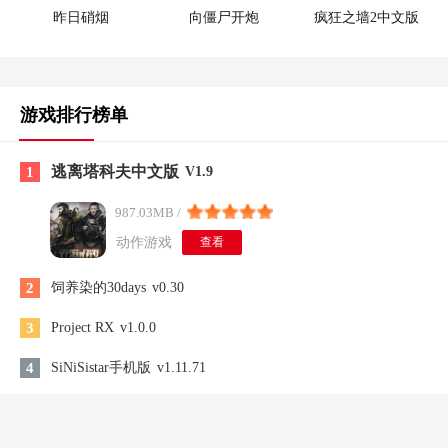
昨日硝烟
向僵尸开炮
疯狂之墙2中文版
游戏排行榜单
逃离塔科夫中文版
1
V1.9
987.03MB /
动作游戏
查看
2
饲养染的30days
v0.30
3
Project RX
v1.0.0
4
SiNiSistar手机版
v1.11.71
5
近地联盟先遣队3
v1.0.1d
Arcaea
v6.9.1