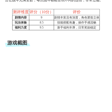
合让战斗充满变数，每次战斗都能尝试不同的连招，非常过瘾。
测评维度
评分（10分）
评价
剧情内容
9
剧情丰富且有深度，角色塑造立体
玩法体验
8.5
技能搭配有趣，操作手感流畅
福利力度
9.5
新手福利丰厚，日常奖励稳定
游戏截图