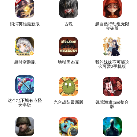
消消英雄最新版
古魂
超自然行动组无限
金砖版
超时空跑跑
地狱黑杰克
我的妹妹不可能这
么可爱2手机版
这个地下城有点怪
光合战队最新版
饥荒海难mod整合
安卓版
版