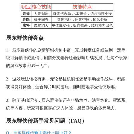
职业
核心技能
技能特点
剑仙
万剑归宗
群体伤害高，CD较长，适合清理小怪
灵医
妙手回春
群体治疗，附带护盾，团队必备
魔将
魔焰滔天
单体爆发强，吸血效果，续航能力出色
辰东群侠传亮点
1、辰东群侠传的剧情解锁机制丰富，完成特定任务或达到一定等
级可解锁隐藏剧情，剧情分支选择还会影响后续发展，让每个玩家
的游戏故事都独一无二。
2、游戏玩法轻松有趣，无论是挂机刷怪还是手动操作战斗，都能
获得良好体验，适合碎片时间游玩，随时随地享受仙侠乐趣。
3、除了基础玩法，辰东群侠传还有坐骑培养、法宝炼化、帮派系
统等内容，玩家可根据喜好深入体验，感受游戏的多元魅力。
辰东群侠传新手常见问题（FAQ）
Q：辰东群侠传新手选什么职业好？