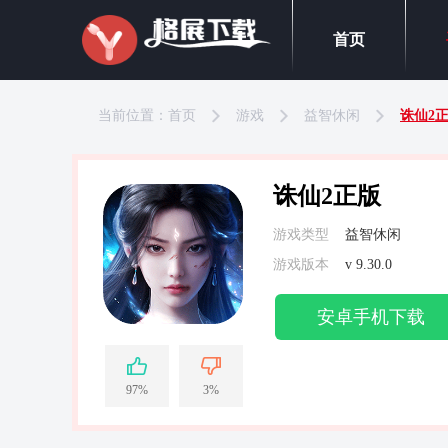
首页
当前位置：
首页
游戏
益智休闲
诛仙2
诛仙2正版
游戏类型
益智休闲
游戏版本
v 9.30.0
安卓手机下载
97%
3%