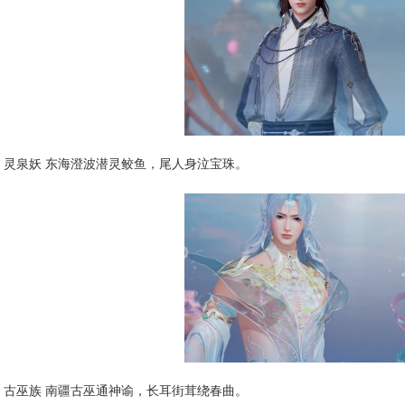
灵泉妖 东海澄波潜灵鲛鱼，尾人身泣宝珠。
古巫族 南疆古巫通神谕，长耳街茸绕春曲。