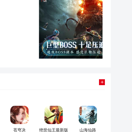
+
苍穹决
绝世仙王最新版
山海仙路