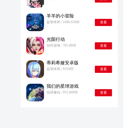
羊羊的小冒险
益智休闲 / 1490.61MB
查看
光陨行动
动作游戏 / 705.9MB
查看
蒂莉希娅安卓版
益智休闲 / 651MB
查看
我们的星球游戏
仙侠修仙 / 952.66MB
查看