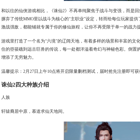
和以往的仙侠游戏相比，《诛仙2》不再单纯聚焦于战斗与变强，而是
摒弃了传统MMO里以战斗为核心的“主职业”设定，转而给每位玩家提
激战强敌，都能铺就专属于你的修仙旅程，让你不再受限于单一的战力
游戏里打造了一个名为“六境”的辽阔天地，有着多样的场景和丰富的文
住的箜篌礁到远古巨兽的传说，每一处都洋溢着奇幻与神秘色彩。倒置的
增添了无穷魅力。
温馨提示：2月27日上午10点将开启限量删档测试，届时抢先注册即可
诛仙2四大种族介绍
人族
轩辕裔居中原，慕道求仙天地间。