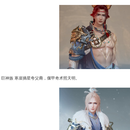
巨神族 寒崖摘星夸父裔，偃甲奇术照天明。