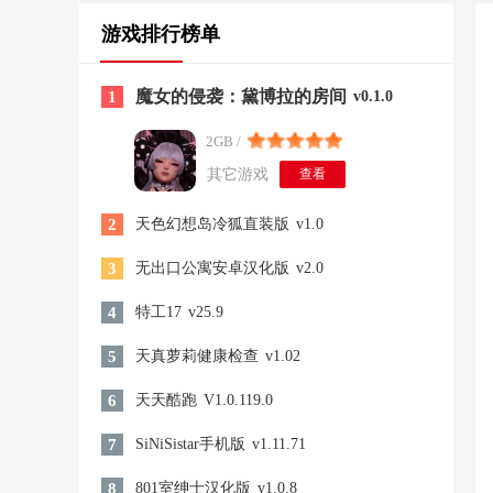
游戏排行榜单
魔女的侵袭：黛博拉的房间
1
v0.1.0
2GB /
其它游戏
查看
2
天色幻想岛冷狐直装版
v1.0
3
无出口公寓安卓汉化版
v2.0
4
特工17
v25.9
5
天真萝莉健康检查
v1.02
6
天天酷跑
V1.0.119.0
7
SiNiSistar手机版
v1.11.71
8
801室绅士汉化版
v1.0.8