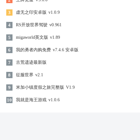
2
3
虚无之印安卓版
v1.0.9
4
RS开放世界驾驶
v0.961
5
migaworld英文版
v1.89
6
我的勇者内购免费
v7.4.6 安卓版
7
古荒遗迹最新版
8
征服世界
v2.1
9
米加小镇度假之旅完整版
V1.9
10
我就是海王游戏
v1.0.6
同类游戏