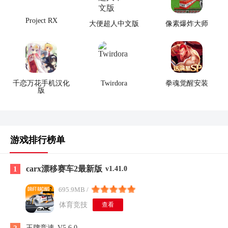
Project RX
大便超人中文版
像素爆炸大师
千恋万花手机汉化
Twirdora
拳魂觉醒安装
版
游戏排行榜单
carx漂移赛车2最新版
1
v1.41.0
695.9MB /
体育竞技
查看
王牌竞速
V5.6.0