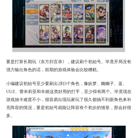
要是打算长期玩《东方归言录》，建议刷个初始号。毕竟开局没有
强力输出角色的话，前期的游戏体验会比较糟糕。
小编建议初始号至少要刷出2到3个角色，像妖梦、幽幽子、蓝、
UUZ、蕾米莉亚和丰姬这类好用的打手，至少得有两个。毕竟现在
游戏抽卡难度不小，很容易出现玩家玩了很久都抽不到新角色来补
充阵容的情况，要是初始号就能让阵容有个初步的雏形，那会好很
多。