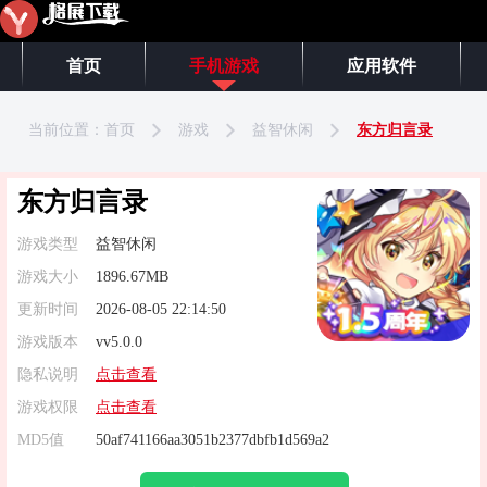
首页
手机游戏
应用软件
当前位置：
首页
游戏
益智休闲
东方归言录
东方归言录
游戏类型
益智休闲
游戏大小
1896.67MB
更新时间
2026-08-05 22:14:50
游戏版本
vv5.0.0
隐私说明
点击查看
游戏权限
点击查看
MD5值
50af741166aa3051b2377dbfb1d569a2