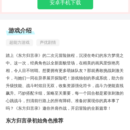
安卓手机下载
游戏介绍
超能力游戏
声优剧情
踏上《东方归言录》的二次元冒险旅程，沉浸在奇幻的东方梦境之
中。这一次，经典角色以全新面貌登场，在精美的画风里惊艳亮
相，令人目不转睛。想要拥有更多萌妹队友？那就勇敢挑战刺激关
卡，与她们一同在异界展开探险吧！游戏独创的养成系统，助力你
升级技能、战斗时炫目无双，收集资源强化符卡，战斗力便能直线
飙升。巧妙搭配卡组，策略至关重要，每一个回合都是紧张刺激的
心跳战斗，扫清前行路上的所有障碍。准备好展现你的真本事了
吗？《东方归言录》邀你并肩作战，开启冒险的全新篇章！
东方归言录初始角色推荐