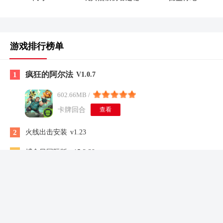
游戏排行榜单
疯狂的阿尔法
1
V1.0.7
602.66MB /
卡牌回合
查看
2
火线出击安装
v1.23
3
捕食日国际版
v15.3.39
4
灰烬工艺边境AshCraft:Frontier
V0.5.10
5
逃离病娇
v2.3.5
6
宝可梦肉鸽金手指
V1.0