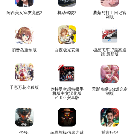
阿西美女室友竟然2
机动驾驶2
蘑菇岛打工日记官
网版
初音岛重制版
白夜极光安装
极品飞车17最高通
缉 最新版
千恋万花冷狐版
奥特曼空想特摄手
天影奇缘GM爆充定
机版中文汉化版
制版
v1.0.0 安卓版
代号c
玩具熊模仿者之谜
捕盗行纪