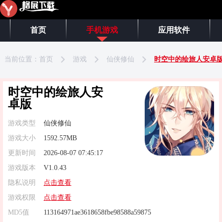
首页
手机游戏
应用软件
当前位置：
首页
游戏
仙侠修仙
时空中的绘旅人安卓
时空中的绘旅人安
卓版
游戏类型
仙侠修仙
游戏大小
1592.57MB
更新时间
2026-08-07 07:45:17
游戏版本
V1.0.43
隐私说明
点击查看
游戏权限
点击查看
MD5值
113164971ae3618658fbe98588a59875