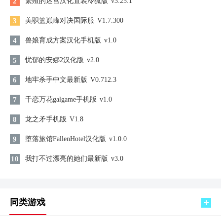
2
繁殖的迷宫汉化直装冷狐版
v3.25.1
3
美职篮巅峰对决国际服
V1.7.300
4
兽娘育成方案汉化手机版
v1.0
5
忧郁的安娜2汉化版
v2.0
6
地牢杀手中文最新版
V0.712.3
7
千恋万花galgame手机版
v1.0
8
龙之矛手机版
V1.8
9
堕落旅馆FallenHotel汉化版
v1.0.0
10
我打不过漂亮的她们最新版
v3.0
同类游戏