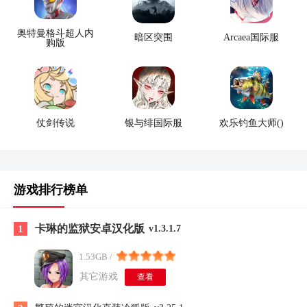
奥特曼格斗超人内
暗区突围
Arcaea国际服
购版
仗剑传说
银与绯国际服
欢乐钓鱼大师()
游戏排行榜单
卡琳的监狱安卓汉化版
1
v1.3.1.7
1.53GB /
其它游戏
查看