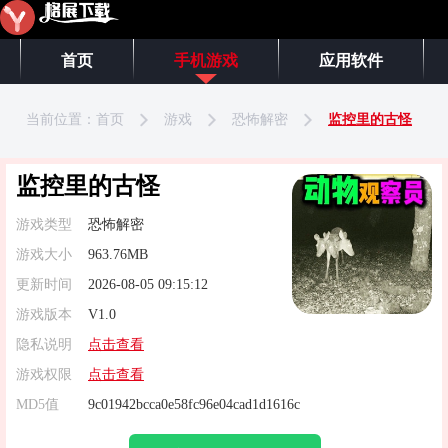
首页
手机游戏
应用软件
当前位置：
首页
游戏
恐怖解密
监控里的古怪
监控里的古怪
游戏类型
恐怖解密
游戏大小
963.76MB
更新时间
2026-08-05 09:15:12
游戏版本
V1.0
隐私说明
点击查看
游戏权限
点击查看
MD5值
9c01942bcca0e58fc96e04cad1d1616c