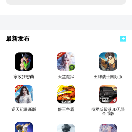
最新发布
家政狂想曲
天堂魔狱
王牌战士国际服
逆天纪最新版
蟹王争霸
俄罗斯帮派3D无限
金币版