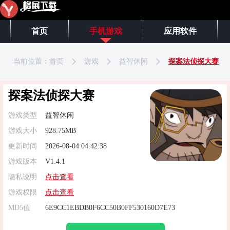
首页
手机游戏
应用软件
当前位置：
首页
游戏
益智休闲
探案法侦探大赛
探案法侦探大赛
游戏类型
益智休闲
游戏大小
928.75MB
更新时间
2026-08-04 04:42:38
游戏版本
V1.4.1
隐私说明
点击查看
游戏权限
点击查看
MD5值
6E9CC1EBDB0F6CC50B0FF530160D7E73