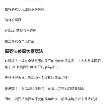
独特的欢乐无厘头叙事风格
清奇的画风
在Steam获得特别好评
独立开发者个人作品
探案法侦探大赛玩法
它讲述了一场在全球范围内展开的神秘侦探竞赛，主办方从本国召
集了100名侦探和100名罪犯参与其中。
进行推理角逐。游戏内的探案机制简单易懂
更侧重于一百位顶级侦探与一百位天才罪犯的群像刻画
而你，则要从侦探或罪犯的视角出发，借助实地搜查来寻找证据。