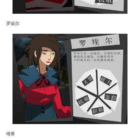
罗诶尔
维希