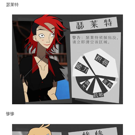
瑟莱特
惨惨