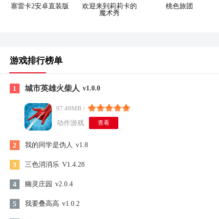
塞雷卡2安卓直装版
欢迎来到莉莉卡的
桃色旅团
魔术秀
游戏排行榜单
城市英雄火柴人
1
v1.0.0
97.49MB /
动作游戏
查看
2
我的同学是伪人
v1.8
3
三色消消乐
V1.4.28
4
幽灵庄园
v2.0.4
5
我要叠高高
v1.0.2