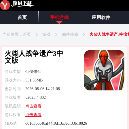
首页
手机游戏
应用软件
当前位置：
首页
游戏
仙侠修仙
火柴人战争遗产3中文
火柴人战争遗产3中
文版
游戏类型
仙侠修仙
游戏大小
551.53MB
更新时间
2026-08-06 14:21:08
游戏版本
v2025.4.802
隐私说明
点击查看
游戏权限
点击查看
MD5值
d0163bdc48af44f0d13a8edf33b18826