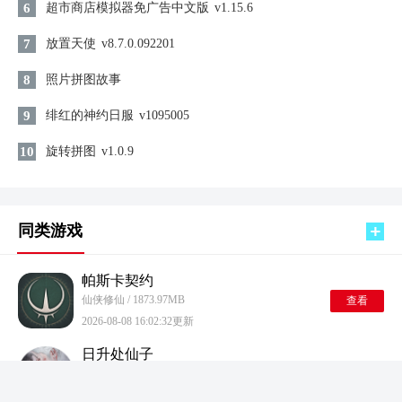
6
超市商店模拟器免广告中文版
v1.15.6
7
放置天使
v8.7.0.092201
8
照片拼图故事
9
绯红的神约日服
v1095005
10
旋转拼图
v1.0.9
同类游戏
帕斯卡契约
仙侠修仙 / 1873.97MB
查看
2026-08-08 16:02:32更新
日升处仙子
仙侠修仙 / 953.35MB
查看
2026-08-08 16:00:56更新