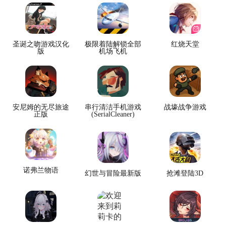
圣诞之吻游戏汉化
极限着陆解锁全部
红烧天堂
版
机场飞机
安尼姆的无尽旅途
串行清洁手机游戏
战壕战争游戏
正版
(SerialCleaner)
诺弗兰物语
幻世与冒险最新版
抢滩登陆3D