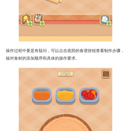
操作过程中要是有疑问，可以点击底部的食谱按钮查看制作步骤，
核对食材的添加顺序和具体的操作要求。