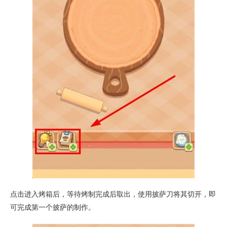
点击进入烤箱后，等待烤制完成后取出，使用披萨刀将其切开，即
可完成第一个披萨的制作。