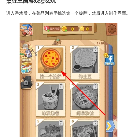
烹饪王国游戏怎么玩
进入游戏后，在菜品列表里挑选第一个披萨，然后进入制作界面。