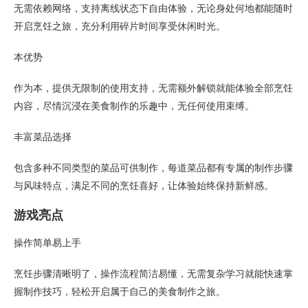
无需依赖网络，支持离线状态下自由体验，无论身处何地都能随时
开启烹饪之旅，充分利用碎片时间享受休闲时光。
本优势
作为本，提供无限制的使用支持，无需额外解锁就能体验全部烹饪
内容，尽情沉浸在美食制作的乐趣中，无任何使用束缚。
丰富菜品选择
包含多种不同类型的菜品可供制作，每道菜品都有专属的制作步骤
与风味特点，满足不同的烹饪喜好，让体验始终保持新鲜感。
游戏亮点
操作简单易上手
烹饪步骤清晰明了，操作流程简洁易懂，无需复杂学习就能快速掌
握制作技巧，轻松开启属于自己的美食制作之旅。