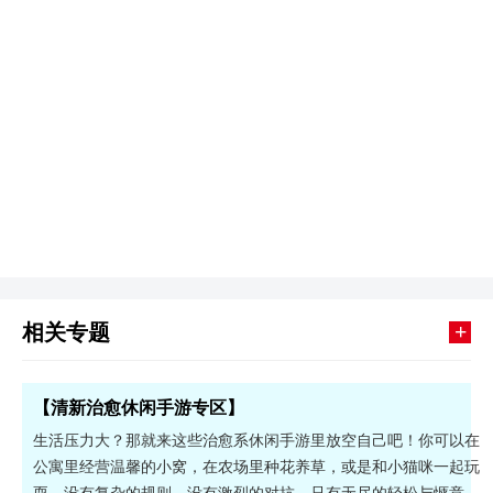
+
相关专题
【清新治愈休闲手游专区】
生活压力大？那就来这些治愈系休闲手游里放空自己吧！你可以在
公寓里经营温馨的小窝，在农场里种花养草，或是和小猫咪一起玩