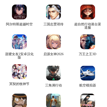
阿尔特斯超越时空
三国志贾诩传
超自然行动港台渠
道服
甜蜜女友2安卓汉化
启源女神2026
万王之王3D
版
冥契的牧神节
三角洲行动
航空模拟器