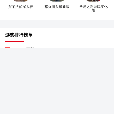
探案法侦探大赛
怒火街头最新版
圣诞之吻游戏汉化
版
游戏排行榜单
Phigros正版
1
v3.6.0
1778.70MB /
益智休闲
查看
2
一拳超人正义执行
V1.16.1
3
黑神话悟空抢先版吉吉国王版
v1.1.0
4
我守护的家园游戏 安卓版
v1.0.2 安卓版
5
猫之宿约者最新版
v1.0.3