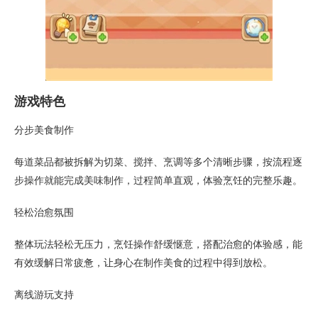
游戏特色
分步美食制作
每道菜品都被拆解为切菜、搅拌、烹调等多个清晰步骤，按流程逐
步操作就能完成美味制作，过程简单直观，体验烹饪的完整乐趣。
轻松治愈氛围
整体玩法轻松无压力，烹饪操作舒缓惬意，搭配治愈的体验感，能
有效缓解日常疲惫，让身心在制作美食的过程中得到放松。
离线游玩支持