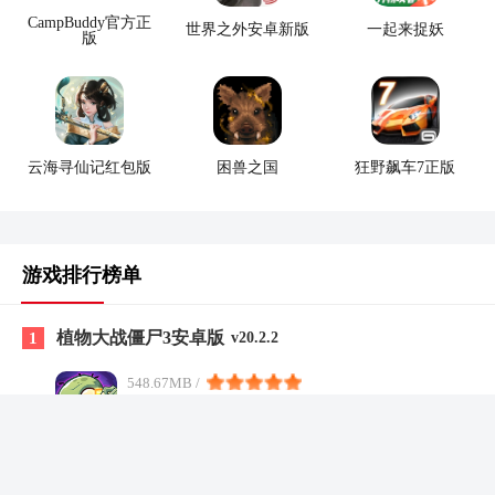
CampBuddy官方正
世界之外安卓新版
一起来捉妖
版
云海寻仙记红包版
困兽之国
狂野飙车7正版
游戏排行榜单
植物大战僵尸3安卓版
1
v20.2.2
548.67MB /
益智休闲
查看
2
燕云十六声安卓版
v1.1