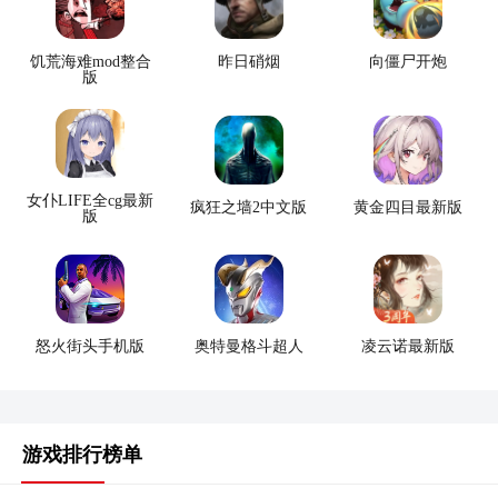
饥荒海难mod整合
昨日硝烟
向僵尸开炮
版
女仆LIFE全cg最新
疯狂之墙2中文版
黄金四目最新版
版
怒火街头手机版
奥特曼格斗超人
凌云诺最新版
游戏排行榜单