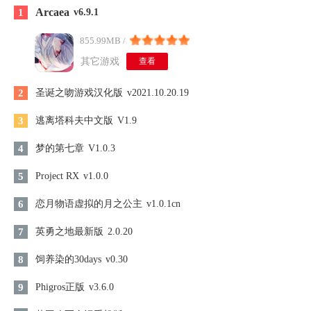
Arcaea
1
v6.9.1
855.99MB /
其它游戏
查看
2
圣诞之吻游戏汉化版
v2021.10.20.19
3
逃离塔科夫中文版
V1.9
4
梦的第七章
V1.0.3
5
Project RX
v1.0.0
6
恋月物语虚拟的月之公主
v1.0.1cn
7
英勇之地最新版
2.0.20
8
饲养染的30days
v0.30
9
Phigros正版
v3.6.0