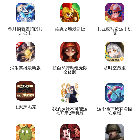
恋月物语虚拟的月
英勇之地最新版
莉亚改写命运手机
之公主
版
消消英雄最新版
超自然行动组无限
超时空跑跑
金砖版
地狱黑杰克
我的妹妹不可能这
这个地下城有点怪
么可爱2手机版
安卓版