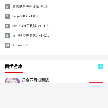
6
逃离塔科夫中文版
V1.9
7
Project RX
v1.0.0
8
SiNiSistar手机版
v1.11.71
9
近地联盟先遣队3
v1.0.1d
10
Arcaea
v6.9.1
同类游戏
黄金四目最新版
仙侠修仙 / 1.63GB
查看
2026-08-08 21:49:24更新
怒火街头手机版
仙侠修仙 / 1008.72MB
查看