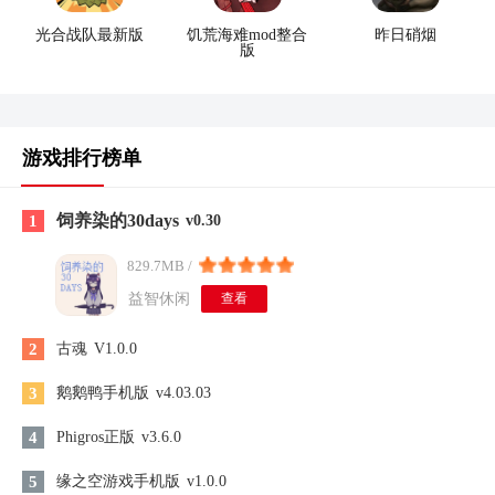
光合战队最新版
饥荒海难mod整合
昨日硝烟
版
游戏排行榜单
饲养染的30days
1
v0.30
829.7MB /
益智休闲
查看
2
古魂
V1.0.0
3
鹅鹅鸭手机版
v4.03.03
4
Phigros正版
v3.6.0
5
缘之空游戏手机版
v1.0.0