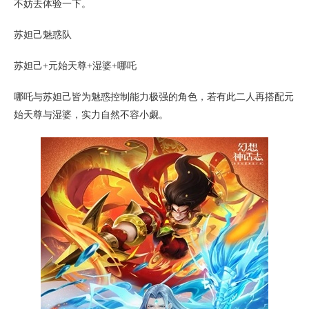
不妨去体验一下。
苏妲己魅惑队
苏妲己+元始天尊+湿婆+哪吒
哪吒与苏妲己皆为魅惑控制能力极强的角色，若有此二人再搭配元
始天尊与湿婆，实力自然不容小觑。