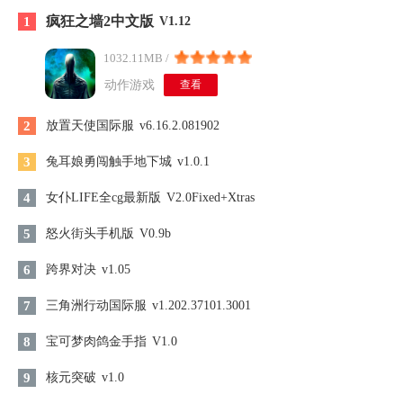
疯狂之墙2中文版
1
V1.12
1032.11MB /
动作游戏
查看
2
放置天使国际服
v6.16.2.081902
3
兔耳娘勇闯触手地下城
v1.0.1
4
女仆LIFE全cg最新版
V2.0Fixed+Xtras
5
怒火街头手机版
V0.9b
6
跨界对决
v1.05
7
三角洲行动国际服
v1.202.37101.3001
8
宝可梦肉鸽金手指
V1.0
9
核元突破
v1.0