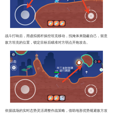
战斗打响后，用虚拟摇杆操控坦克移动，找掩体来隐蔽自己，留意
敌方坦克的位置，锁定目标后瞄准对方弱点开炮攻击。
依据战场的实时态势灵活调整作战策略，借助地形优势规避敌方攻