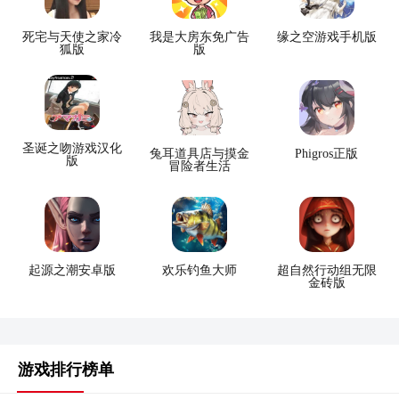
死宅与天使之家冷
我是大房东免广告
缘之空游戏手机版
狐版
版
圣诞之吻游戏汉化
兔耳道具店与摸金
Phigros正版
版
冒险者生活
起源之潮安卓版
欢乐钓鱼大师
超自然行动组无限
金砖版
游戏排行榜单