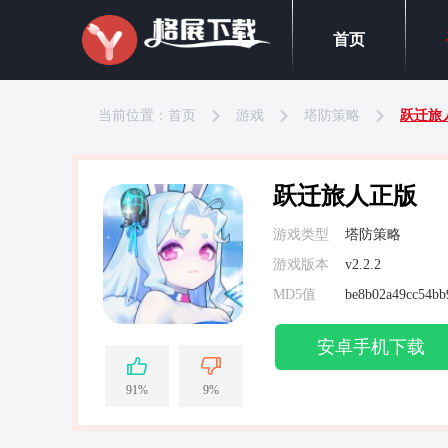
首页
当前位置：
首页
游戏
塔防策略
跃迁旅
跃迁旅人正版
游戏类型
塔防策略
游戏版本
v2.2.2
MD5值
be8b02a49cc54bb
安卓手机下载
91%
9%