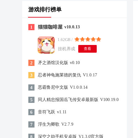
游戏排行榜单
猫猫咖啡屋
1
v10.0.13
1.62GB /
挂机养成
查看
2
矛之酒馆汉化版
v0.10
3
忍者神龟施莱德的复仇
V1.0.17
4
恶霸鲁尼中文版
V1.0.0.14
5
同人精忠报国岳飞传安卓最新版
V100.19.0
6
音符飞跃
v1.11
7
浮生为卿歌
V2.7.9
8
深空之劫手机安卓版
V1.3.0官方版