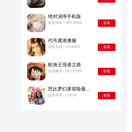
绝对演绎手机版
益智休闲 / 1893.98MB
查看
代号鸢港澳服
挂机养成 / 535.68MB
查看
航海王强者之路
仙侠修仙 / 1801.81MB
查看
芭比梦幻屋冒险最新版
益智休闲 / 1.14GB
查看