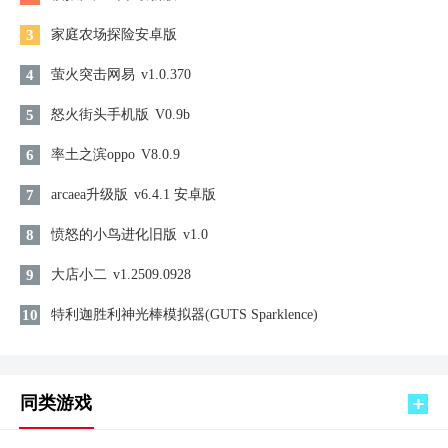
3
家庭农场探险安卓版
4
萤火突击网易
v1.0.370
5
怒火街头手机版
V0.9b
6
率土之滨oppo
V8.0.9
7
arcaea升级版
v6.4.1 安卓版
8
愤怒的小鸟进化旧版
v1.0
9
大店小二
v1.2509.0928
10
特利迦胜利神光棒模拟器(GUTS Sparklence)
同类游戏