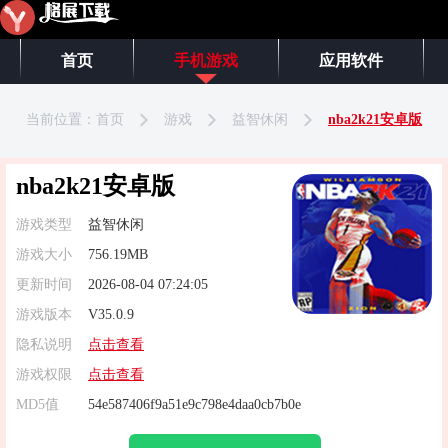
首页
手机游戏
应用软件
当前位置：
首页
游戏
益智休闲
nba2k21安卓版
nba2k21安卓版
游戏类型
益智休闲
游戏大小
756.19MB
更新时间
2026-08-04 07:24:05
游戏版本
V35.0.9
隐私说明
点击查看
游戏权限
点击查看
MD5值
54e587406f9a51e9c798e4daa0cb7b0e