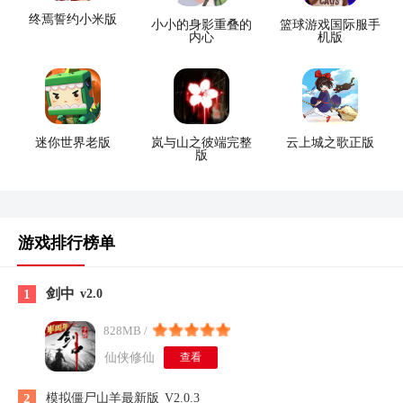
终焉誓约小米版
小小的身影重叠的
篮球游戏国际服手
内心
机版
迷你世界老版
岚与山之彼端完整
云上城之歌正版
版
游戏排行榜单
剑中
1
v2.0
828MB /
仙侠修仙
查看
2
模拟僵尸山羊最新版
V2.0.3