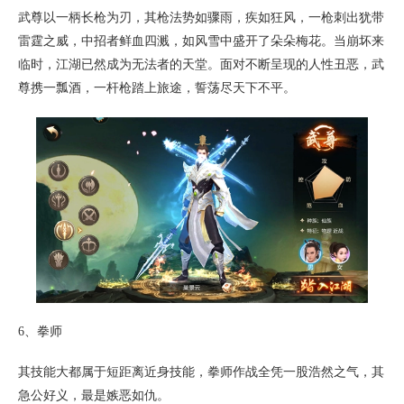
武尊以一柄长枪为刃，其枪法势如骤雨，疾如狂风，一枪刺出犹带
雷霆之威，中招者鲜血四溅，如风雪中盛开了朵朵梅花。当崩坏来
临时，江湖已然成为无法者的天堂。面对不断呈现的人性丑恶，武
尊携一瓢酒，一杆枪踏上旅途，誓荡尽天下不平。
6、拳师
其技能大都属于短距离近身技能，拳师作战全凭一股浩然之气，其
急公好义，最是嫉恶如仇。