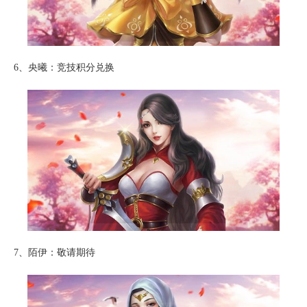
6、央曦：竞技积分兑换
7、陌伊：敬请期待