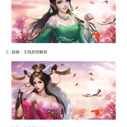
3、妩媚：主线剧情解锁