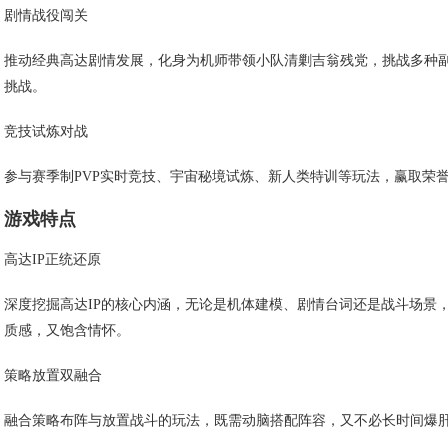
剧情战役闯关
推动经典高达剧情发展，化身为机师带领小队清剿吉翁残党，挑战多种
挑战。
竞技试炼对战
参与赛季制PVP实时竞技、宇宙秘境试炼、新人类特训等玩法，赢取荣
游戏特点
高达IP正统还原
深度挖掘高达IP的核心内涵，无论是机体建模、剧情台词还是战斗场景
质感，又饱含情怀。
策略放置双融合
融合策略布阵与放置战斗的玩法，既需动脑搭配阵容，又不必长时间爆