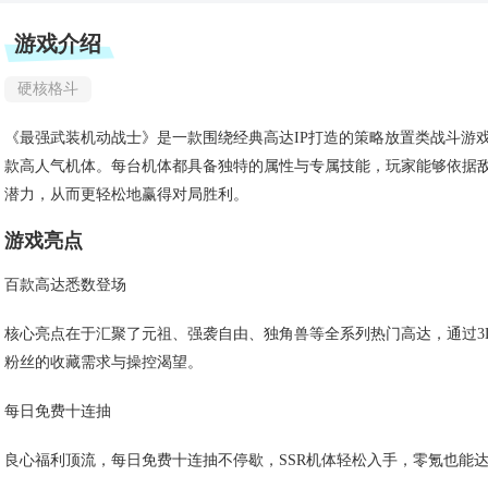
游戏介绍
硬核格斗
《最强武装机动战士》是一款围绕经典高达IP打造的策略放置类战斗游
款高人气机体。每台机体都具备独特的属性与专属技能，玩家能够依据
潜力，从而更轻松地赢得对局胜利。
游戏亮点
百款高达悉数登场
核心亮点在于汇聚了元祖、强袭自由、独角兽等全系列热门高达，通过3
粉丝的收藏需求与操控渴望。
每日免费十连抽
良心福利顶流，每日免费十连抽不停歇，SSR机体轻松入手，零氪也能