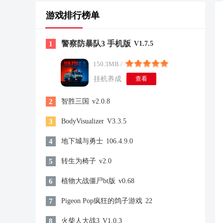
游戏排行榜单
警察防暴队3 手机版
1
V1.7.5
150.3MB /
挂机养成
查看
2
智胜三国
v2.0.8
3
BodyVisualizer
V3.3.5
4
地下城与勇士
106.4.9.0
5
转生为椅子
v2.0
6
植物大战僵尸bt版
v0.68
7
Pigeon Pop疯狂的鸽子游戏
22
8
火柴人大战3
V1.0.3