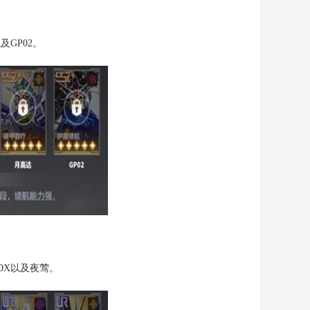
GP02。
DX以及夜莺。