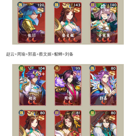
赵云+周瑜+郭嘉+蔡文姬+貂蝉+刘备