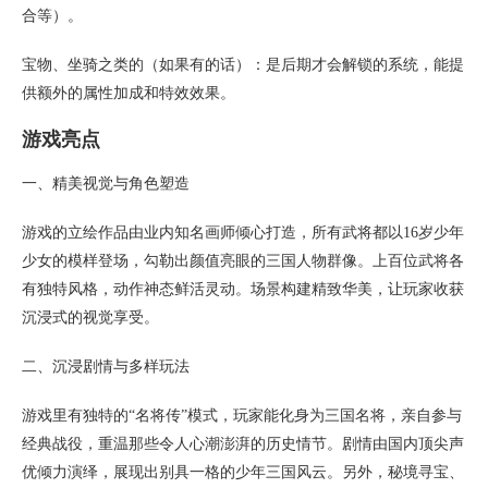
合等）。
宝物、坐骑之类的（如果有的话）：是后期才会解锁的系统，能提
供额外的属性加成和特效效果。
游戏亮点
一、精美视觉与角色塑造
游戏的立绘作品由业内知名画师倾心打造，所有武将都以16岁少年
少女的模样登场，勾勒出颜值亮眼的三国人物群像。上百位武将各
有独特风格，动作神态鲜活灵动。场景构建精致华美，让玩家收获
沉浸式的视觉享受。
二、沉浸剧情与多样玩法
游戏里有独特的“名将传”模式，玩家能化身为三国名将，亲自参与
经典战役，重温那些令人心潮澎湃的历史情节。剧情由国内顶尖声
优倾力演绎，展现出别具一格的少年三国风云。另外，秘境寻宝、