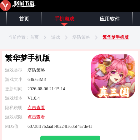
首页
手机游戏
应用软件
当前位置：
首页
游戏
塔防策略
繁华梦手机版
繁华梦手机版
游戏类型
塔防策略
游戏大小
636.63MB
更新时间
2026-08-06 21:15:14
游戏版本
V1.0.4
隐私说明
点击查看
游戏权限
点击查看
MD5值
68738ff7b2aaff48224fa635f4a7de41