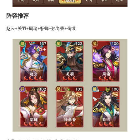
阵容推荐
赵云+关羽+周瑜+貂蝉+孙尚香+荀彧