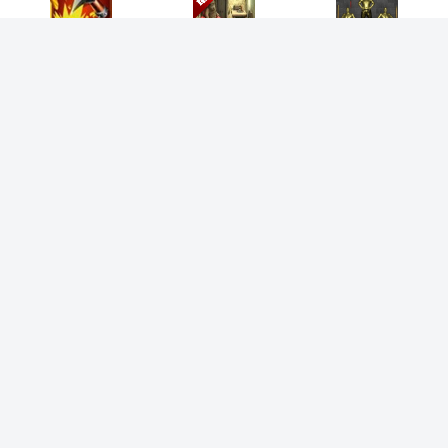
古墓奇兵
LaMadriguera小熊模
听声辨位
拟器正版
织梦森林正版
战火与永恒最新版
Arena Breakout
游戏排行榜单
王国争霸手机版
1
v1.0安卓版
224.96MB /
塔防策略
查看