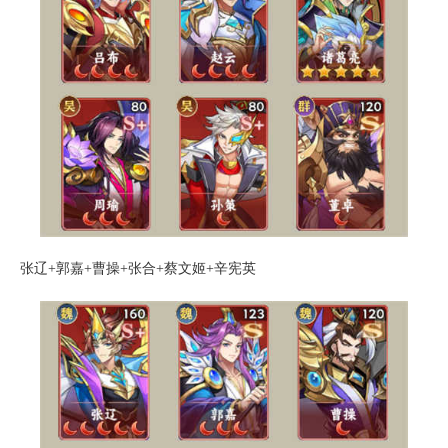
张辽+郭嘉+曹操+张合+蔡文姬+辛宪英