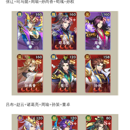
张辽+司马懿+周瑜+孙尚香+荀彧+孙权
吕布+赵云+诸葛亮+周瑜+孙策+董卓