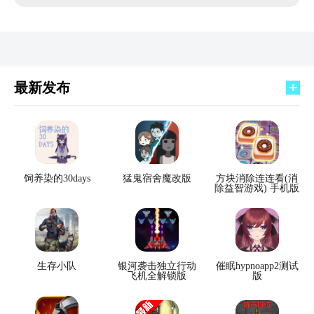
最新发布
饲养染的30days
猛鬼宿舍魔改版
方块消除连连看(消
除益智游戏) 手机版
生存小队
银河袭击独立行动
催眠hypnoapp2测试
飞机全解锁版
版