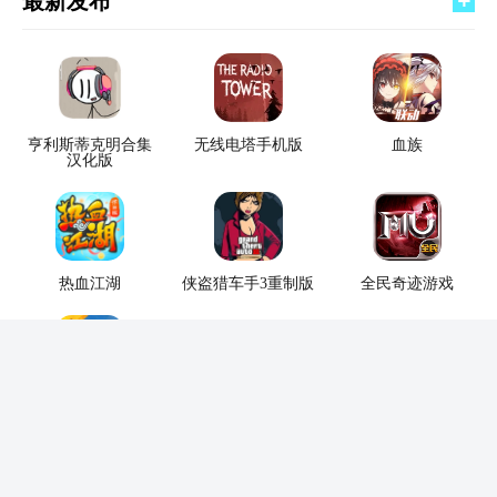
最新发布
亨利斯蒂克明合集
无线电塔手机版
血族
汉化版
热血江湖
侠盗猎车手3重制版
全民奇迹游戏
BETA PUBG
修真江湖2
三国志战棋天下最
MOBILE
新版