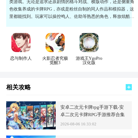
类游戏。无论是追求还原剧情的格斗对战、横版动作，还是侧重角
色收集养成的卡牌RPG，亦或是粉丝自制的同人作品和模拟器，这
里都能找到。玩家可以操控鸣人、佐助等熟悉的角色，释放炫酷忍
术，重温经典战役，或体验原创的忍者冒险故事。立即下载，开启
你的忍界之旅。
恋与制作人
火影忍者究极
游戏王YgoPro
觉醒3
汉化版
相关攻略
安卓二次元卡牌rpg手游下载-安
卓二次元卡牌RPG手游推荐合集
2026-08-06 16:33:02