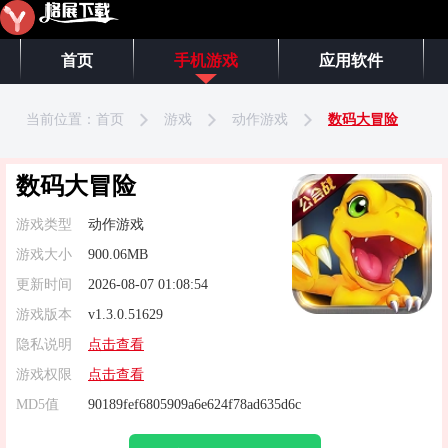
首页
手机游戏
应用软件
当前位置：
首页
游戏
动作游戏
数码大冒险
数码大冒险
游戏类型
动作游戏
游戏大小
900.06MB
更新时间
2026-08-07 01:08:54
游戏版本
v1.3.0.51629
隐私说明
点击查看
游戏权限
点击查看
MD5值
90189fef6805909a6e624f78ad635d6c