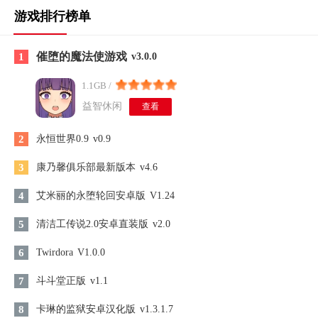
游戏排行榜单
催堕的魔法使游戏
1
v3.0.0
1.1GB /
益智休闲
查看
2
永恒世界0.9
v0.9
3
康乃馨俱乐部最新版本
v4.6
4
艾米丽的永堕轮回安卓版
V1.24
5
清洁工传说2.0安卓直装版
v2.0
6
Twirdora
V1.0.0
7
斗斗堂正版
v1.1
8
卡琳的监狱安卓汉化版
v1.3.1.7