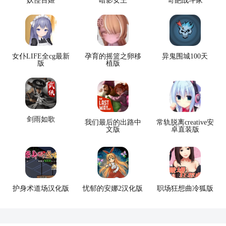
妖怪百姬
暗影女王
奇葩战斗家
女仆LIFE全cg最新
孕育的摇篮之卵移
异鬼围城100天
版
植版
剑雨如歌
我们最后的出路中
常轨脱离creative安
文版
卓直装版
护身术道场汉化版
忧郁的安娜2汉化版
职场狂想曲冷狐版