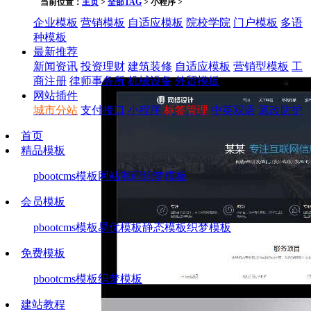
当前位置：
主页
>
全部TAG
> 小程序 >
企业模板
营销模板
自适应模板
院校学院
门户模板
多语
种模板
最新推荐
新闻资讯
投资理财
建筑装修
自适应模板
营销型模板
工
商注册
律师事务所
机械设备
外贸模板
网站插件
城市分站
支付接口
小程序
标签管理
中英双语
篡改防护
首页
精品模板
pbootcms模板
网站源码
织梦模板
会员模板
pbootcms模板
易优模板
静态模板
织梦模板
免费模板
pbootcms模板
织梦模板
建站教程