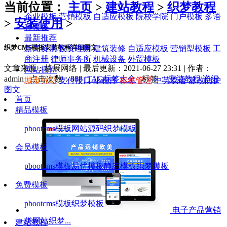
当前位置：
主页
>
建站教程
>
织梦教程
企业模板
营销模板
自适应模板
院校学院
门户模板
多语
>
安装使用
>
种模板
最新推荐
织梦CMS模板安装教程详细图文
新闻资讯
投资理财
建筑装修
自适应模板
营销型模板
工
商注册
律师事务所
机械设备
外贸模板
文章来源：格展网络
|
最后更新：2021-06-27 23:31
|
作者：
网站插件
admin
|
点击次数：
888
|
TAG标签大全
|
标签：
安装教程
详细
城市分站
支付接口
小程序
标签管理
中英双语
篡改防护
图文
首页
精品模板
pbootcms模板
网站源码
织梦模板
会员模板
pbootcms模板
易优模板
静态模板
织梦模板
免费模板
pbootcms模板
织梦模板
电子产品营销
类网站织梦...
建站教程