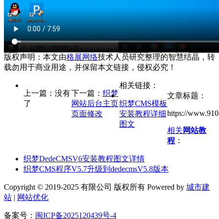
版权声明：本文由
格展网络
技术人员研究整理的智慧结晶，转
载勿用于商业用途，并保留本文链接，侵权必究！
相关链接：
上一篇：没有
下一篇：
织梦
文章标题：
了
网站后台主页
织梦CMS模板
https://www.910
页面修改
安装教程详细
图文
相关
网站教
程
：
织梦DedeCMSV6安装教程图文详情
织梦CMS程序V5.7升级到dedecmsV5.8版本
Copyright © 2019-2025 有限公司 版权所有 Powered by
城市建
站
|
网站优化
备案号：
闽ICP备2025120439号-4