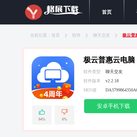
首页
当前位置：
首页
软件
聊天交友
极云普
极云普惠云电脑
软件类型
聊天交友
软件版本
v2.2.18
MD5值
安卓手机下载
94%
6%