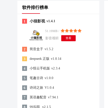
软件排行榜单
小猫影视
1
v1.4.1
51.19MB /
影音视听
查看
2
简音盒子
v1.5.2
3
deepseek 正版
v1.0.14
4
小悟云手机版
v2.3.4
5
笔趣古诗
v1.0.0
6
诗词之旅
V1.0.4
7
英语趣配音
v7.94.1
8
99乐园
v2.1.5