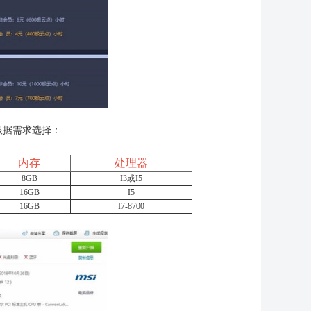
根据需求选择：
内存
处理器
8GB
I3或I5
16GB
I5
16GB
I7-8700