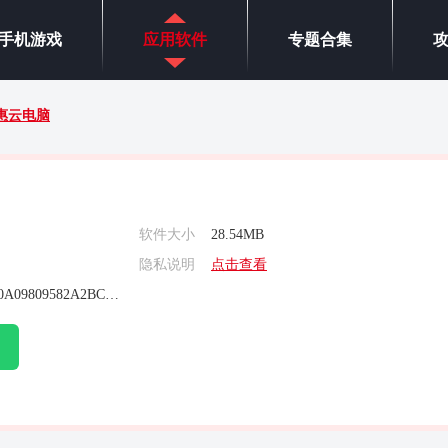
手机游戏
应用软件
专题合集
惠云电脑
软件大小
28.54MB
隐私说明
点击查看
DA3799864350A0A09809582A2BCBAAA6