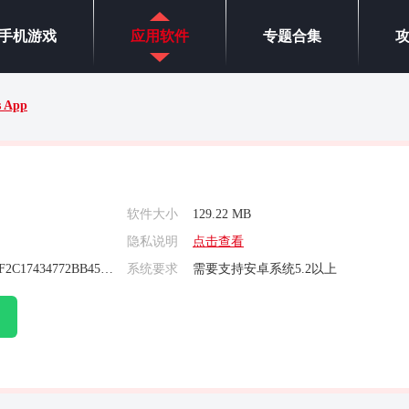
手机游戏
应用软件
专题合集
s App
软件大小
129.22 MB
隐私说明
点击查看
A72AF32AEC9DF2C17434772BB455B70D
系统要求
需要支持安卓系统5.2以上