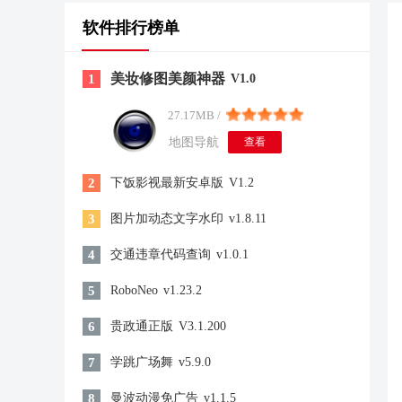
软件排行榜单
美妆修图美颜神器
1
V1.0
27.17MB /
地图导航
查看
2
下饭影视最新安卓版
V1.2
3
图片加动态文字水印
v1.8.11
4
交通违章代码查询
v1.0.1
5
RoboNeo
v1.23.2
6
贵政通正版
V3.1.200
7
学跳广场舞
v5.9.0
8
曼波动漫免广告
v1.1.5