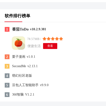
软件排行榜单
番茄ToDo
1
v10.2.9.381
78.57MB /
便捷生活
查看
2
栗子漫画
v1.0.1
3
SecondMe
v2.13.1
4
萌幻社区老版
5
豆包人工智能助手
v9.9.0
6
360智脑
V1.2.1
7
两年半社区免费
V1.5.0