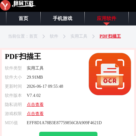
首页
手机游戏
应用软件
当前位置：
首页
软件
实用工具
PDF扫描王
PDF扫描王
软件类型
实用工具
软件大小
29.91MB
更新时间
2026-06-17 09:55:48
软件版本
V7.4.02
隐私说明
点击查看
游戏权限
点击查看
MD5值
EFF8D1A78B3E87759856C8A909F4621D