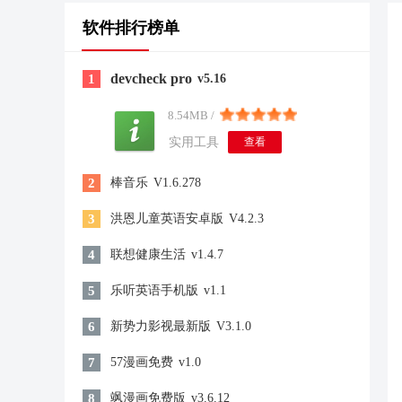
软件排行榜单
devcheck pro
1
v5.16
8.54MB /
实用工具
查看
2
棒音乐
V1.6.278
3
洪恩儿童英语安卓版
V4.2.3
4
联想健康生活
v1.4.7
5
乐听英语手机版
v1.1
6
新势力影视最新版
V3.1.0
7
57漫画免费
v1.0
8
飒漫画免费版
v3.6.12