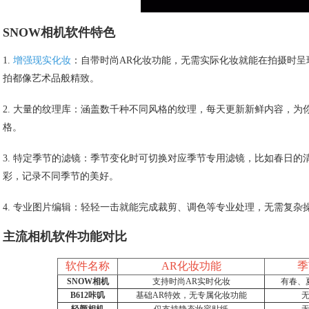
SNOW相机软件特色
1.
增强现实化妆
：自带时尚AR化妆功能，无需实际化妆就能在拍摄时
拍都像艺术品般精致。
2. 大量的纹理库：涵盖数千种不同风格的纹理，每天更新新鲜内容，
格。
3. 特定季节的滤镜：季节变化时可切换对应季节专用滤镜，比如春日
彩，记录不同季节的美好。
4. 专业图片编辑：轻轻一击就能完成裁剪、调色等专业处理，无需复
主流相机软件功能对比
软件名称
AR化妆功能
季
SNOW相机
支持时尚AR实时化妆
有春、
B612咔叽
基础AR特效，无专属化妆功能
轻颜相机
仅支持静态妆容贴纸