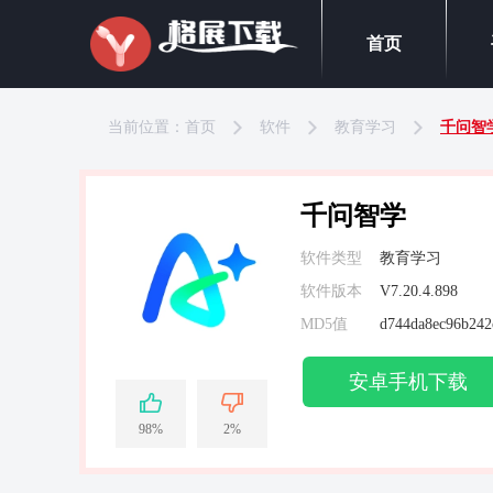
首页
当前位置：
首页
软件
教育学习
千问智
千问智学
软件类型
教育学习
软件版本
V7.20.4.898
MD5值
d744da8ec96b242
安卓手机下载
98%
2%