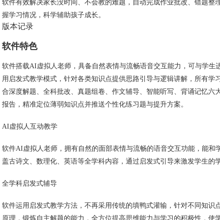
软件有效解决家长没时间、不会教的难题，自动完成作业批改、错题整
握学习情况，科学辅助孩子成长。
版本记录
软件特色
软件搭载AI虚拟人老师，具备自然表情与流畅语音交互能力，可与学生
用启发式教学模式，针对各类知识点提供思路引导与逻辑讲解，所有学
合深度解题、全科批改、真题组卷、作文辅导、智能听写、背诵记忆六大
报告，精准定位薄弱知识点并推送个性化练习题与提升方案。
AI虚拟人互动教学
软件AI虚拟人老师，拥有自然的面部表情与流畅的语音交互功能，能和
盖古诗文、数理化、英语等全学科内容，通过启发式引导来激发学生的
全学科启发式辅导
软件运用启发式教学方法，不再采用传统的填鸭式灌输，针对不同知识
原理，锻炼自主解题的能力，全方位提高思维能力与学习的积极性，使