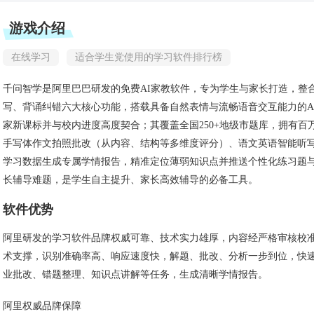
游戏介绍
在线学习
适合学生党使用的学习软件排行榜
千问智学是阿里巴巴研发的免费AI家教软件，专为学生与家长打造，整
写、背诵纠错六大核心功能，搭载具备自然表情与流畅语音交互能力的A
家新课标并与校内进度高度契合；其覆盖全国250+地级市题库，拥有
手写体作文拍照批改（从内容、结构等多维度评分）、语文英语智能听写
学习数据生成专属学情报告，精准定位薄弱知识点并推送个性化练习题与“
长辅导难题，是学生自主提升、家长高效辅导的必备工具。
软件优势
阿里研发的学习软件品牌权威可靠、技术实力雄厚，内容经严格审核校准
术支撑，识别准确率高、响应速度快，解题、批改、分析一步到位，快
业批改、错题整理、知识点讲解等任务，生成清晰学情报告。
阿里权威品牌保障