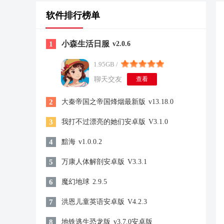
软件排行榜单
小森生活日服
1
v2.0.6
1.95GB /
聊天交友
查看
2
大秦帝国之帝国烽烟最新版
v13.18.0
3
我打不过漂亮的她们安卓版
V3.1.0
4
黯海
v1.0.0.2
5
万康人体解剖安卓版
V3.3.1
6
魔幻地球
2.9.5
7
洪恩儿童英语安卓版
V4.2.3
8
地铁逃生恐龙版
v3.7.0安卓版