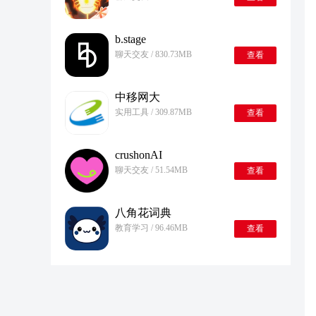
b.stage
聊天交友 / 830.73MB
查看
中移网大
实用工具 / 309.87MB
查看
crushonAI
聊天交友 / 51.54MB
查看
八角花词典
教育学习 / 96.46MB
查看