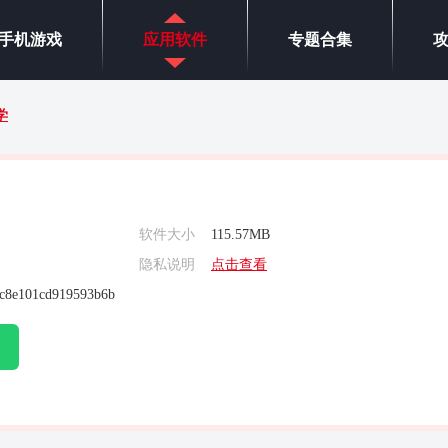
手机游戏
应用软件
专题合集
学
软件大小
115.57MB
隐私说明
点击查看
c8e101cd919593b6b