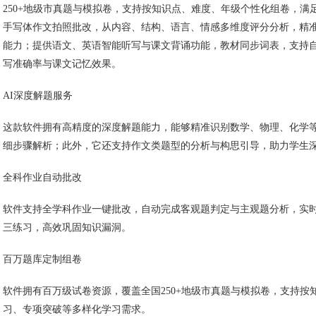
250+地级市真题与模拟卷，支持按知识点、难度、年级个性化组卷，
手写体作文拍照批改，从内容、结构、语言、情感多维度评分分析，精
能力；提供语文、英语智能听写与课文背诵功能，教材同步词表，支持自
写准确率与课文记忆效果。
AI深度解题服务
这款软件拥有高精度的深度解题能力，能够精准识别数学、物理、化学
细步骤解析；此外，它还支持作文类题型的分析与构思引导，助力学生
全科作业自动批改
软件支持全学科作业一键批改，自动完成客观题判定与主观题分析，实
三练习，高效巩固知识漏洞。
百万题库定制组卷
软件拥有百万级试卷资源，覆盖全国250+地级市真题与模拟卷，支持
习、专项突破等多样化学习需求。