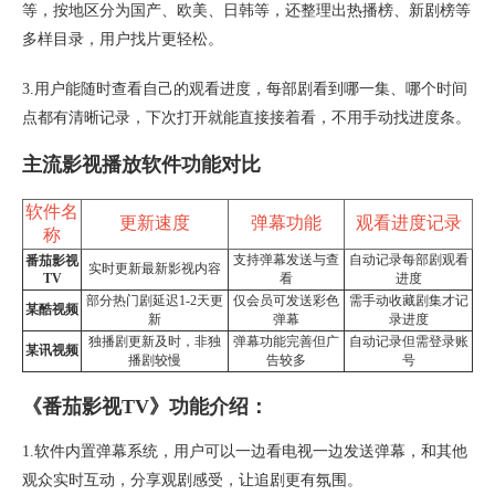
等，按地区分为国产、欧美、日韩等，还整理出热播榜、新剧榜等
多样目录，用户找片更轻松。
3.用户能随时查看自己的观看进度，每部剧看到哪一集、哪个时间
点都有清晰记录，下次打开就能直接接着看，不用手动找进度条。
主流影视播放软件功能对比
软件名
更新速度
弹幕功能
观看进度记录
称
支持弹幕发送与查
自动记录每部剧观看
番茄影视
实时更新最新影视内容
TV
看
进度
部分热门剧延迟1-2天更
仅会员可发送彩色
需手动收藏剧集才记
某酷视频
新
弹幕
录进度
独播剧更新及时，非独
弹幕功能完善但广
自动记录但需登录账
某讯视频
播剧较慢
告较多
号
《番茄影视TV》功能介绍：
1.软件内置弹幕系统，用户可以一边看电视一边发送弹幕，和其他
观众实时互动，分享观剧感受，让追剧更有氛围。