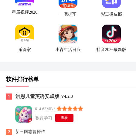
星辰视频2026
一喂拼车
彩豆橡皮擦
乐管家
小森生活日服
抖音2026最新版
软件排行榜单
洪恩儿童英语安卓版
1
V4.2.3
614.63MB /
教育学习
查看
2
新三国志曹操传