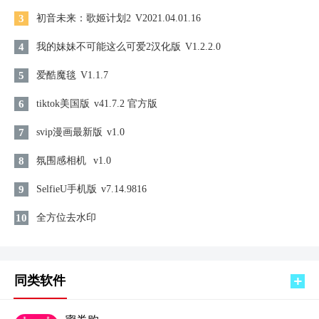
3
初音未来：歌姬计划2
V2021.04.01.16
4
我的妹妹不可能这么可爱2汉化版
V1.2.2.0
5
爱酷魔毯
V1.1.7
6
tiktok美国版
v41.7.2 官方版
7
svip漫画最新版
v1.0
8
氛围感相机
v1.0
9
SelfieU手机版
v7.14.9816
10
全方位去水印
同类软件