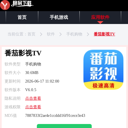
首页
手机游戏
应用软件
当前位置：
首页
软件
手机购物
番茄影视TV
番茄影视TV
软件类型
手机购物
软件大小
30.6MB
更新时间
2026-06-17 11:02:00
软件版本
V6.0.5
隐私说明
点击查看
游戏权限
点击查看
MD5值
7887833f2ae4e1ccddd16f91cece3e43