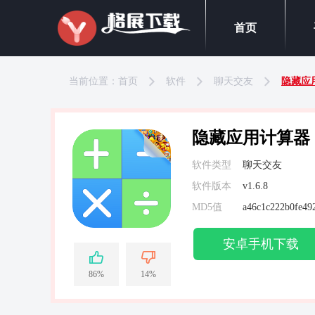
首页
当前位置：
首页
软件
聊天交友
隐藏应
隐藏应用计算器
软件类型
聊天交友
软件版本
v1.6.8
MD5值
a46c1c222b0fe492
安卓手机下载
86%
14%