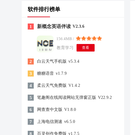
软件排行榜单
新概念英语伴读
1
V2.3.6
156.4MB /
教育学习
查看
2
白云天气手机版
v5.3.4
3
糖糖语音
v1.7.9
4
柔云天气免费版
V1.4.2
5
笔趣阁在线阅读网站无弹窗正版
V22.9.2
6
网查查中文版
V1.8.0
7
上海电信测速
v6.5.0
8
百灵创作免费版
v1.7.5