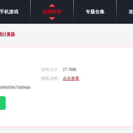
手机游戏
应用软件
专题合集
用计算器
软件大小
27.7MB
隐私说明
点击查看
e9fdffbb7fdfb0ab