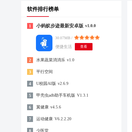
软件排行榜单
小蚂蚁步迹最新安卓版
1
v1.0.0
30.07MB /
便捷生活
查看
2
水果蔬菜消消乐
v1.0
3
平行空间
4
U校园AI版
v2.6.9
5
甲壳虫adb助手车机版
V1.3.1
6
翼健康
v4.5.6
7
运动健康
V6.2.2.20
8
少医堂