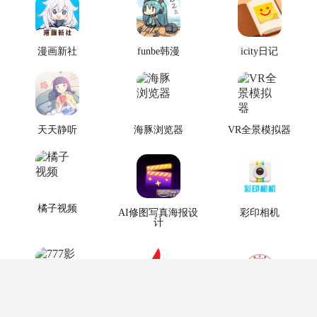
漫画新社
funbe韩漫
icity日记
天天静听
海豚浏览器
VR全景模拟器
橘子视频
AI修图写真海报设
彩印相机
计
777影视电视版
华夏影院
智慧盐工