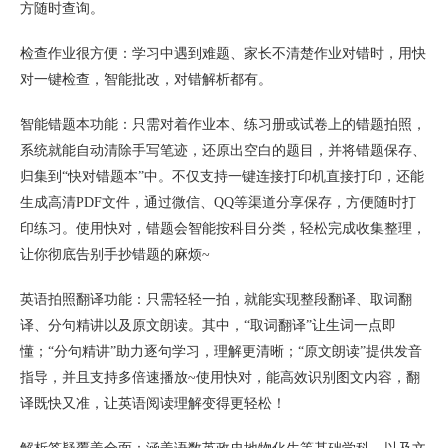
方随时查询。
检查作业很方便：学习中遇到难题、家长不清楚作业对错时，用快
对一键检查，智能批改，对错解析都有。
智能错题本功能：只需对着作业本、练习册或试卷上的错题拍照，
系统就能自动清除手写笔迹，还原出空白的题目，并将错题保存、
归集到“快对错题本”中。不仅支持一键连接打印机直接打印，还能
生成高清PDF文件，通过微信、QQ等渠道分享保存，方便随时打
印练习。使用快对，错题会智能按科目分类，轻松完成收集整理，
让你彻底告别手抄错题的麻烦~
英语拍照翻译功能：只需轻轻一拍，就能实现整段翻译、取词翻
译、分句精讲以及原文朗读。其中，“取词翻译”让生词一点即
懂；“分句精讲”助力逐句学习，理解更清晰；“原文朗读”提供发音
指导，并且支持多倍速播放~使用快对，能高效识别图文内容，翻
译既快又准，让英语阅读理解变得更轻松！