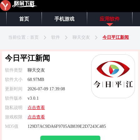
首页
手机游戏
应用软件
当前位置：
首页
软件
聊天交友
今日平江新闻
今日平江新闻
软件类型
聊天交友
软件大小
68.97MB
更新时间
2026-07-09 17:39:08
软件版本
v3.0.1
隐私说明
点击查看
游戏权限
点击查看
MD5值
129D7AC9DA6F9705AB839E2D7243C485