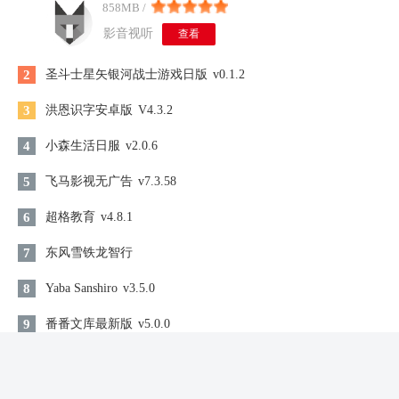
858MB /
影音视听
查看
2
圣斗士星矢银河战士游戏日版
v0.1.2
3
洪恩识字安卓版
V4.3.2
4
小森生活日服
v2.0.6
5
飞马影视无广告
v7.3.58
6
超格教育
v4.8.1
7
东风雪铁龙智行
8
Yaba Sanshiro
v3.5.0
9
番番文库最新版
v5.0.0
10
氧气听书手机版
v5.7.6