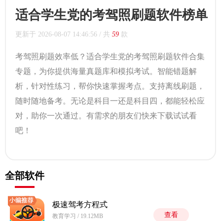
适合学生党的考驾照刷题软件榜单
更新于
2026-08-07 14:46:56
/ 共
59
款
考驾照刷题效率低？适合学生党的考驾照刷题软件合集
专题，为你提供海量真题库和模拟考试。智能错题解
析，针对性练习，帮你快速掌握考点。支持离线刷题，
随时随地备考。无论是科目一还是科目四，都能轻松应
对，助你一次通过。有需求的朋友们快来下载试试看
吧！
全部软件
极速驾考方程式
查看
教育学习 / 19.12MB