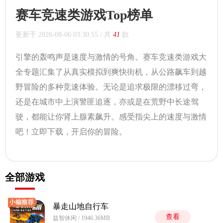
赛车竞速类游戏Top榜单
更新于
2026-08-06 03:30:55
/ 共
41
款
引擎的轰鸣声是速度与激情的号角。赛车竞速类游戏大
全专题汇集了从真实模拟到爽快街机，从公路飙车到越
野冒险的多种竞速体验。无论是追求极限的漂移过弯，
还是在城市中上演警匪追逐，亦或是在荒野中长途驾
驶，都能让你肾上腺素飙升。感受指尖上的速度与激情
吧！立即下载，开启你的冒险。
全部游戏
暴走山地自行车
查看
益智休闲 / 1946.36MB