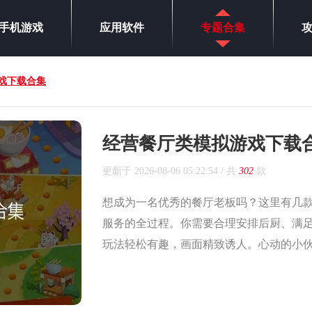
手机游戏
应用软件
专题合集
戏下载合集
经营餐厅类模拟游戏下载
更新于
2026-08-06 05:22:54
/ 共
302
款
想成为一名优秀的餐厅老板吗？这里有几
服务的全过程。你需要合理安排后厨、满
玩法轻松有趣，画面精致诱人。心动的小