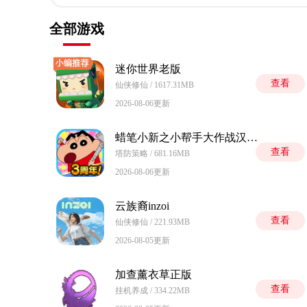
全部游戏
迷你世界老版
查看
仙侠修仙 / 1617.31MB
2026-08-06更新
蜡笔小新之小帮手大作战汉化版
查看
塔防策略 / 681.16MB
2026-08-06更新
云族裔inzoi
查看
仙侠修仙 / 221.93MB
2026-08-05更新
加查薰衣草正版
查看
挂机养成 / 334.22MB