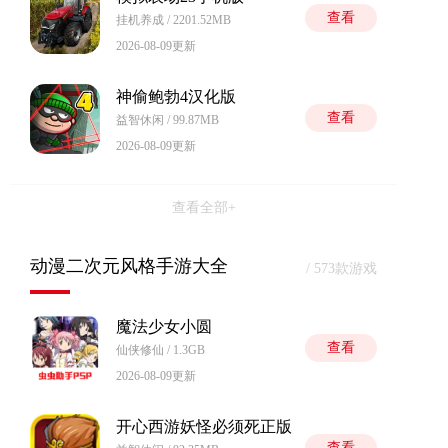
查看
挂机养成 / 2201.52MB
2026-08-09更新
神偷鲍勃4汉化版
查看
益智休闲 / 99.87MB
2026-08-09更新
查看全部+
动漫二次元风格手游大全
/ 573款游戏
魔法少女小圆
查看
仙侠修仙 / 1.3GB
2026-08-09更新
开心西游妖怪必须死正版
查看