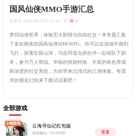
国风仙侠MMO手游汇总
更新于
2026-08-09 03:31:40
/ 共
78
款
梦回仙侠世界，体验宏大剧情与自由社交！本专题汇集
了多款精美的国风仙侠MMORPG。你可以在游戏中御剑
飞行，探索壮丽山河，与志同道合的伙伴一起组队下副
本，参与万人帮战。华丽的技能特效、丰富的角色养成
和深度的社交系统，为你带来沉浸式的江湖体验。有需
求的朋友们快来下载试试看吧！
全部游戏
云海寻仙记红包版
查看
仙侠修仙 / 514.81MB